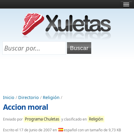
Inicio
¿Qué es esto?
Directorio
Selectividad
Chuletas para exámenes
Programa Chuletas
Inicio
/
Directorio
/
Religión
/
Accion moral
Programa Chuletas
Religión
Enviado por
y clasificado en
Escrito el
17 de Junio de 2007
en
español con un tamaño de 9,73 KB