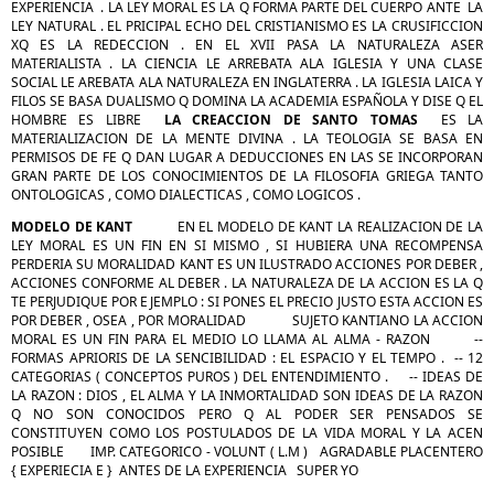
EXPERIENCIA . LA LEY MORAL ES LA Q FORMA PARTE DEL CUERPO ANTE LA
LEY NATURAL . EL PRICIPAL ECHO DEL CRISTIANISMO ES LA CRUSIFICCION
XQ ES LA REDECCION . EN EL XVII PASA LA NATURALEZA ASER
MATERIALISTA . LA CIENCIA LE ARREBATA ALA IGLESIA Y UNA CLASE
SOCIAL LE AREBATA ALA NATURALEZA EN INGLATERRA . LA IGLESIA LAICA Y
FILOS SE BASA DUALISMO Q DOMINA LA ACADEMIA ESPAÑOLA Y DISE Q EL
HOMBRE ES LIBRE
LA CREACCION DE SANTO TOMAS
ES LA
MATERIALIZACION DE LA MENTE DIVINA . LA TEOLOGIA SE BASA EN
PERMISOS DE FE Q DAN LUGAR A DEDUCCIONES EN LAS SE INCORPORAN
GRAN PARTE DE LOS CONOCIMIENTOS DE LA FILOSOFIA GRIEGA TANTO
ONTOLOGICAS , COMO DIALECTICAS , COMO LOGICOS .
MODELO DE KANT
EN EL MODELO DE KANT LA REALIZACION DE LA
LEY MORAL ES UN FIN EN SI MISMO , SI HUBIERA UNA RECOMPENSA
PERDERIA SU MORALIDAD KANT ES UN ILUSTRADO ACCIONES POR DEBER ,
ACCIONES CONFORME AL DEBER . LA NATURALEZA DE LA ACCION ES LA Q
TE PERJUDIQUE POR EJEMPLO : SI PONES EL PRECIO JUSTO ESTA ACCION ES
POR DEBER , OSEA , POR MORALIDAD SUJETO KANTIANO LA ACCION
MORAL ES UN FIN PARA EL MEDIO LO LLAMA AL ALMA - RAZON --
FORMAS APRIORIS DE LA SENCIBILIDAD : EL ESPACIO Y EL TEMPO . -- 12
CATEGORIAS ( CONCEPTOS PUROS ) DEL ENTENDIMIENTO . -- IDEAS DE
LA RAZON : DIOS , EL ALMA Y LA INMORTALIDAD SON IDEAS DE LA RAZON
Q NO SON CONOCIDOS PERO Q AL PODER SER PENSADOS SE
CONSTITUYEN COMO LOS POSTULADOS DE LA VIDA MORAL Y LA ACEN
POSIBLE IMP. CATEGORICO - VOLUNT ( L.M ) AGRADABLE PLACENTERO
{ EXPERIECIA E } ANTES DE LA EXPERIENCIA SUPER YO