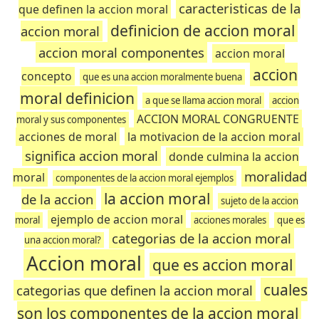
caracteristicas de la
que definen la accion moral
definicion de accion moral
accion moral
accion moral componentes
accion moral
accion
concepto
que es una accion moralmente buena
moral definicion
a que se llama accion moral
accion
ACCION MORAL CONGRUENTE
moral y sus componentes
acciones de moral
la motivacion de la accion moral
significa accion moral
donde culmina la accion
moralidad
moral
componentes de la accion moral ejemplos
la accion moral
de la accion
sujeto de la accion
ejemplo de accion moral
moral
acciones morales
que es
categorias de la accion moral
una accion moral?
Accion moral
que es accion moral
cuales
categorias que definen la accion moral
son los componentes de la accion moral