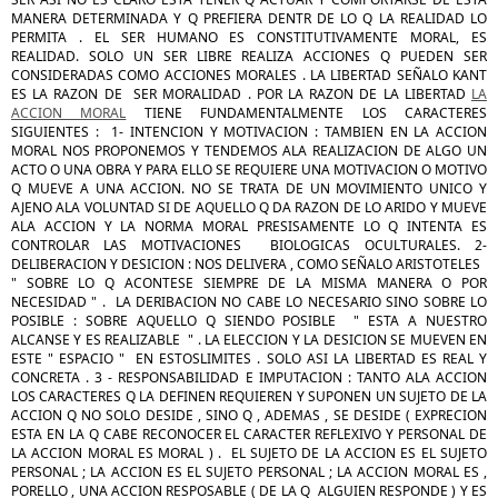
MANERA DETERMINADA Y Q PREFIERA DENTR DE LO Q LA REALIDAD LO
PERMITA . EL SER HUMANO ES CONSTITUTIVAMENTE MORAL, ES
REALIDAD. SOLO UN SER LIBRE REALIZA ACCIONES Q PUEDEN SER
CONSIDERADAS COMO ACCIONES MORALES . LA LIBERTAD SEÑALO KANT
ES LA RAZON DE SER MORALIDAD . POR LA RAZON DE LA LIBERTAD
LA
ACCION MORAL
TIENE FUNDAMENTALMENTE LOS CARACTERES
SIGUIENTES : 1- INTENCION Y MOTIVACION : TAMBIEN EN LA ACCION
MORAL NOS PROPONEMOS Y TENDEMOS ALA REALIZACION DE ALGO UN
ACTO O UNA OBRA Y PARA ELLO SE REQUIERE UNA MOTIVACION O MOTIVO
Q MUEVE A UNA ACCION. NO SE TRATA DE UN MOVIMIENTO UNICO Y
AJENO ALA VOLUNTAD SI DE AQUELLO Q DA RAZON DE LO ARIDO Y MUEVE
ALA ACCION Y LA NORMA MORAL PRESISAMENTE LO Q INTENTA ES
CONTROLAR LAS MOTIVACIONES BIOLOGICAS OCULTURALES. 2-
DELIBERACION Y DESICION : NOS DELIVERA , COMO SEÑALO ARISTOTELES
" SOBRE LO Q ACONTESE SIEMPRE DE LA MISMA MANERA O POR
NECESIDAD " . LA DERIBACION NO CABE LO NECESARIO SINO SOBRE LO
POSIBLE : SOBRE AQUELLO Q SIENDO POSIBLE " ESTA A NUESTRO
ALCANSE Y ES REALIZABLE " . LA ELECCION Y LA DESICION SE MUEVEN EN
ESTE " ESPACIO " EN ESTOSLIMITES . SOLO ASI LA LIBERTAD ES REAL Y
CONCRETA . 3 - RESPONSABILIDAD E IMPUTACION : TANTO ALA ACCION
LOS CARACTERES Q LA DEFINEN REQUIEREN Y SUPONEN UN SUJETO DE LA
ACCION Q NO SOLO DESIDE , SINO Q , ADEMAS , SE DESIDE ( EXPRECION
ESTA EN LA Q CABE RECONOCER EL CARACTER REFLEXIVO Y PERSONAL DE
LA ACCION MORAL ES MORAL ) . EL SUJETO DE LA ACCION ES EL SUJETO
PERSONAL ; LA ACCION ES EL SUJETO PERSONAL ; LA ACCION MORAL ES ,
PORELLO , UNA ACCION RESPOSABLE ( DE LA Q ALGUIEN RESPONDE ) Y ES