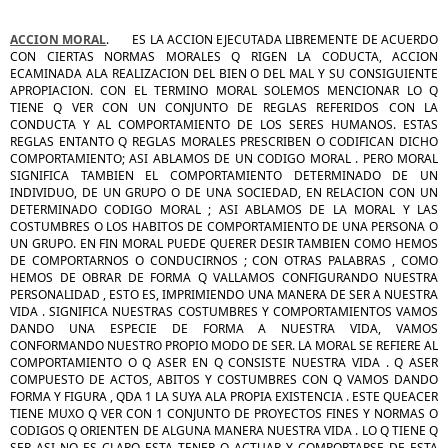
ACCION MORAL
. ES LA ACCION EJECUTADA LIBREMENTE DE ACUERDO
CON CIERTAS NORMAS MORALES Q RIGEN LA CODUCTA, ACCION
ECAMINADA ALA REALIZACION DEL BIEN O DEL MAL Y SU CONSIGUIENTE
APROPIACION. CON EL TERMINO MORAL SOLEMOS MENCIONAR LO Q
TIENE Q VER CON UN CONJUNTO DE REGLAS REFERIDOS CON LA
CONDUCTA Y AL COMPORTAMIENTO DE LOS SERES HUMANOS. ESTAS
REGLAS ENTANTO Q REGLAS MORALES PRESCRIBEN O CODIFICAN DICHO
COMPORTAMIENTO; ASI ABLAMOS DE UN CODIGO MORAL . PERO MORAL
SIGNIFICA TAMBIEN EL COMPORTAMIENTO DETERMINADO DE UN
INDIVIDUO, DE UN GRUPO O DE UNA SOCIEDAD, EN RELACION CON UN
DETERMINADO CODIGO MORAL ; ASI ABLAMOS DE LA MORAL Y LAS
COSTUMBRES O LOS HABITOS DE COMPORTAMIENTO DE UNA PERSONA O
UN GRUPO. EN FIN MORAL PUEDE QUERER DESIR TAMBIEN COMO HEMOS
DE COMPORTARNOS O CONDUCIRNOS ; CON OTRAS PALABRAS , COMO
HEMOS DE OBRAR DE FORMA Q VALLAMOS CONFIGURANDO NUESTRA
PERSONALIDAD , ESTO ES, IMPRIMIENDO UNA MANERA DE SER A NUESTRA
VIDA . SIGNIFICA NUESTRAS COSTUMBRES Y COMPORTAMIENTOS VAMOS
DANDO UNA ESPECIE DE FORMA A NUESTRA VIDA, VAMOS
CONFORMANDO NUESTRO PROPIO MODO DE SER. LA MORAL SE REFIERE AL
COMPORTAMIENTO O Q ASER EN Q CONSISTE NUESTRA VIDA . Q ASER
COMPUESTO DE ACTOS, ABITOS Y COSTUMBRES CON Q VAMOS DANDO
FORMA Y FIGURA , QDA 1 LA SUYA ALA PROPIA EXISTENCIA . ESTE QUEACER
TIENE MUXO Q VER CON 1 CONJUNTO DE PROYECTOS FINES Y NORMAS O
CODIGOS Q ORIENTEN DE ALGUNA MANERA NUESTRA VIDA . LO Q TIENE Q
SER ASI NO ES CLARO ESTA TENER Q ACTUAR Y COMPORTARSE DE ESTA