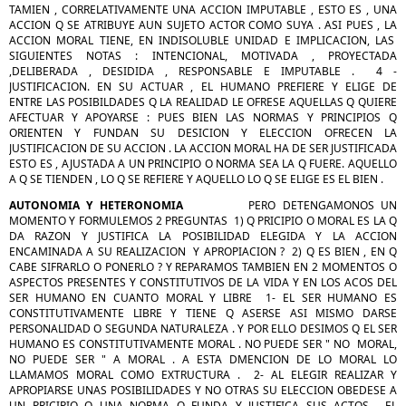
TAMIEN , CORRELATIVAMENTE UNA ACCION IMPUTABLE , ESTO ES , UNA
ACCION Q SE ATRIBUYE AUN SUJETO ACTOR COMO SUYA . ASI PUES , LA
ACCION MORAL TIENE, EN INDISOLUBLE UNIDAD E IMPLICACION, LAS
SIGUIENTES NOTAS : INTENCIONAL, MOTIVADA , PROYECTADA
,DELIBERADA , DESIDIDA , RESPONSABLE E IMPUTABLE . 4 -
JUSTIFICACION. EN SU ACTUAR , EL HUMANO PREFIERE Y ELIGE DE
ENTRE LAS POSIBILDADES Q LA REALIDAD LE OFRESE AQUELLAS Q QUIERE
AFECTUAR Y APOYARSE : PUES BIEN LAS NORMAS Y PRINCIPIOS Q
ORIENTEN Y FUNDAN SU DESICION Y ELECCION OFRECEN LA
JUSTIFICACION DE SU ACCION . LA ACCION MORAL HA DE SER JUSTIFICADA
ESTO ES , AJUSTADA A UN PRINCIPIO O NORMA SEA LA Q FUERE. AQUELLO
A Q SE TIENDEN , LO Q SE REFIERE Y AQUELLO LO Q SE ELIGE ES EL BIEN .
AUTONOMIA Y HETERONOMIA
PERO DETENGAMONOS UN
MOMENTO Y FORMULEMOS 2 PREGUNTAS 1) Q PRICIPIO O MORAL ES LA Q
DA RAZON Y JUSTIFICA LA POSIBILIDAD ELEGIDA Y LA ACCION
ENCAMINADA A SU REALIZACION Y APROPIACION ? 2) Q ES BIEN , EN Q
CABE SIFRARLO O PONERLO ? Y REPARAMOS TAMBIEN EN 2 MOMENTOS O
ASPECTOS PRESENTES Y CONSTITUTIVOS DE LA VIDA Y EN LOS ACOS DEL
SER HUMANO EN CUANTO MORAL Y LIBRE 1- EL SER HUMANO ES
CONSTITUTIVAMENTE LIBRE Y TIENE Q ASERSE ASI MISMO DARSE
PERSONALIDAD O SEGUNDA NATURALEZA . Y POR ELLO DESIMOS Q EL SER
HUMANO ES CONSTITUTIVAMENTE MORAL . NO PUEDE SER " NO MORAL,
NO PUEDE SER " A MORAL . A ESTA DMENCION DE LO MORAL LO
LLAMAMOS MORAL COMO EXTRUCTURA . 2- AL ELEGIR REALIZAR Y
APROPIARSE UNAS POSIBILIDADES Y NO OTRAS SU ELECCION OBEDESE A
UN PRICIPIO O UNA NORMA Q FUNDA Y JUSTIFICA SUS ACTOS . EL