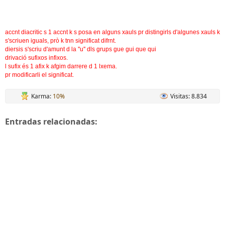
accnt diacritic
s 1 accnt k s posa en alguns xauls pr distingirls d'algunes xauls k
s'scriuen iguals, prò k tnn significat difrnt.
diersis
s'scriu d'amunt d la ''u'' dls grups gue gui que qui
drivació sufixos infixos.
l sufix és 1 afix k afgim darrere d 1 lxema.
pr modificarli el significat.
Karma:
10%
Visitas: 8.834
Entradas relacionadas: