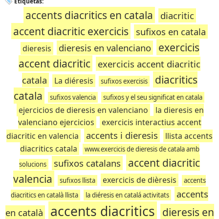
Etiquetas:
accents diacritics en catala
diacritic
accent diacritic exercicis
sufixos en catala
exercicis
dieresis en valenciano
dieresis
accent diacritic
exercicis accent diacritic
diacritics
catala
La diéresis
sufixos exercisis
catala
sufixos valencia
sufixos y el seu significat en catala
ejercicios de dieresis en valenciano
la dieresis en
valenciano ejercicios
exercicis interactius accent
accents i dieresis
diacritic en valencia
llista accents
diacritics catala
www.exercicis de dieresis de catala amb
accent diacritic
sufixos catalans
solucions
valencia
exercicis de dièresis
sufixos llista
accents
accents
diacritics en català llista
la diéresis en catalá activitats
accents diacritics
dieresis en
en català