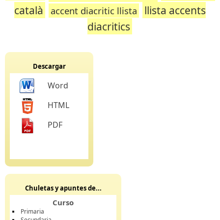
català
llista accents
accent diacritic llista
diacritics
Descargar
Word
HTML
PDF
Chuletas y apuntes de...
Curso
Primaria
Secundaria