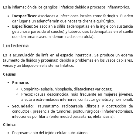
Es la inflamación de los ganglios linfáticos debido a procesos inflamatorios.
Inespecíficas:
Asociadas a infecciones locales como faringitis. Pueden
dar lugar a un adenoflemón que necesite drenaje quirúrgico.
Específicas:
Se asocian a sífilis (adenopatías en la ingle con sustancia
gelatinosa parecida al caucho) y tuberculosis (adenopatías en el cuello
que derraman caseum, denominadas escrófula).
Linfedema
Es la acumulación de linfa en el espacio intersticial. Se produce un edema
(aumento de fluidos y proteínas) debido a problemas en los vasos capilares,
venas y un bloqueo en el sistema linfático.
Causas
Primario:
Congénito (aplasia, hipoplasia, dilataciones varicosas).
Precoz (causa desconocida, más frecuente en mujeres jóvenes,
afecta a extremidades inferiores, con factor genético y hormonal).
Secundario:
Traumatismo, radioterapia (fibrosis y obstrucción de
conductos), presencia de tumores, postquirúrgicos (linfadenectomías),
infecciones por filaria (enfermedad parasitaria, elefantiasis).
Clínica
Engrosamiento del tejido celular subcutáneo.