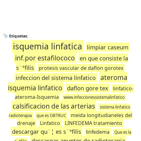
Etiquetas:
isquemia linfatica
limpiar caseum
inf.por estafilococo
en que consiste la
s¨ªfilis
protesis vascular de daflon gorotex
ateroma
infeccion del sistema linfatico
isquemia linfatico
daflon gore tex
linfatico-
ateroma-Isquemia
www.infeccionessistemalinfatico
calsificacion de las arterias
sistema linfatico
meida longitudianeles del
radioterapia
que es OBTRUC
drenaje
Linfatico
LINFEDEMA tratamiento
descargar qu¨¦ es s¨ªfilis
linfedema
Que es la
descargar apuntes de radioterapia