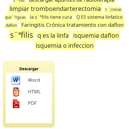
s¨ªfilis
limpiar tromboendarterectomia
t¨¦cnicas
la s¨ªfilis tiene cura
Q ES sistema linfatico
quir¨²rgicas
Faringitis Crónica tratamiento con daflon
daflon
s¨ªfilis
q es la linfa
isquemia daflon
isquemia o infeccion
Descargar
Word
HTML
PDF