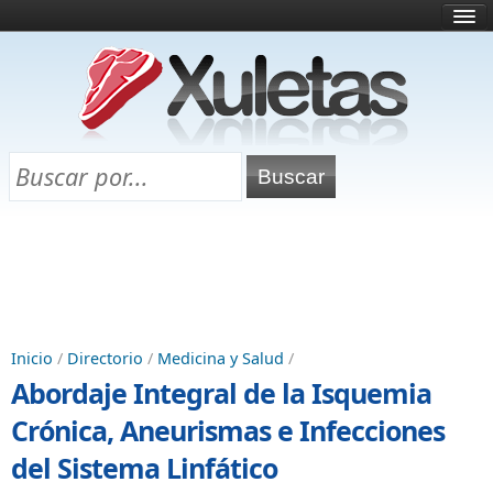
Inicio
¿Qué es esto?
Directorio
Selectividad
Chuletas para exámenes
Programa Chuletas
Inicio
/
Directorio
/
Medicina y Salud
/
Abordaje Integral de la Isquemia
Crónica, Aneurismas e Infecciones
del Sistema Linfático