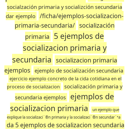
socialzación primaria y socializción secundaria
/ficha/ejemplos-socializacion-
dar ejemplo
primaria-secundaria/
socialización
5 ejemplos de
primaria
socializacion primaria y
secundaria
socializacion primaria
ejemplos
ejemplo de socialización secundaria
ejercicio ejemplo concreto de la cida cotidiana en el
socialización primaria y
proceso de socializacion
ejemplos de
secundaria ejemplos
socializacion primaria
un ejemplo que
explique la socializaci¨®n primaria y la socializaci¨®n secundar¨ªa
da 5 ejemplos de socializacion secundaria