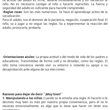
La actitud del adulto es firme, detiene inmediatamente y sin vacilación al 
niño. No es necesario castigar al niño o hacerle reproches. La fuerza y 
seguridad del adulto es suficiente para hacerle comprender. 
-Reglas rosas: 
Son las más numerosas. Se hace el aprendizaje activo de la 
socialización.
Para el adulto, son el dominio de la paciencia, negación, cooperación final. El 
niño, va a jugar a no seguir las reglas. Va a experimentar la reacción del 
adulto, provocarla, probarla.
-Orientaciones azules: 
La propia actitud o del modo de vida de los padres o 
educadores. Transmitidas de forma sutil y no dictadas, como las reglas. El 
niño toma conciencia viendo vivir su entorno o notando su apoyo o su 
desaprobación ante alguna de sus elecciones.
Razones para dejar de decir ``¡Muy bien!´´
1- Manipulando a los niños: 
Cuando se le enseña una regla. Al hacerlo si le 
decimos muy bien es más por nuestra propia conveniencia, pero él no lo 
necesita emocionalmente, es algo que lo tiene que hacer sin tener esa 
recompensa.