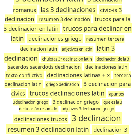
las 3 declinaciones
romanus
civic-is 3
declinacion
trucos para la
resumen 3 declinación
trucos para declinar en
3 declinacion en latin
latin
declinaciones griego
resumen tercera
latin 3
declinacion latin
adjetivos en latin
declinacion
chuletas 3ª declinacion latin
declinacion de la 3
sacerdos sacerdotis declinacion
declinaciones latín
declinaciones latinas + x
texto conflictivo
tercera
3 declinacion para
declinacion latin
griego declinacion
trucos declinaciones latin
civics
apuntes
3 declinacion griego
3declinacion griego
que es la 3
declinación resumido
adjetivos 3declinacion griego
3 declinacion
declinaciones trucos
resumen 3 declinacion latin
declinacion 3