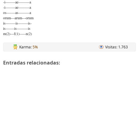
-i--------ae---------a
-i--------ae---------a
os-------as---------a
orum---arum---orum
is--------is--------is-
is-------is---------is
m(2)---f(1)-----n(2)
Karma:
5%
Visitas: 1.763
Entradas relacionadas: