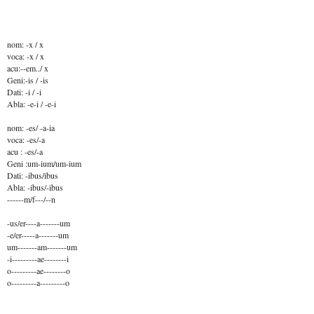
nom: -x / x
voca: -x / x
acu:--em../ x
Geni:-is / -is
Dati: -i / -i
Abla: -e-i / -e-i
nom: -es/ -a-ia
voca: -es/-a
acu : -es/-a
Geni :um-ium/um-ium
Dati: -ibus/ibus
Abla: -ibus/-ibus
------m/f---/--n
-us/er----a-------um
-e/er-----a-------um
um-------am-------um
-i---------ae--------i
o---------ae--------o
o---------a---------o