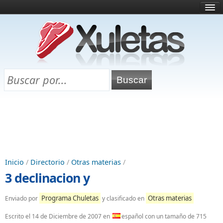
Inicio
¿Qué es esto?
Directorio
Selectividad
Chuletas para exámenes
Programa Chuletas
Inicio
/
Directorio
/
Otras materias
/
3 declinacion y
Programa Chuletas
Otras materias
Enviado por
y clasificado en
Escrito el
14 de Diciembre de 2007
en
español con un tamaño de 715