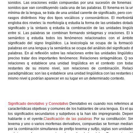
sonidos. Las oraciones están compuestas por una sucesión de fonemas
sonidos que van constituyendo cada una de las palabras. El fonema es la u
mínima de la lengua, se trata de una unidad carente de significado, pero con
rasgos distintivos Hay dos tipos vocálicos y consonánticos. El morfosintá
engloba dos niveles: la morfología q estudia la forma de las unidades dotad
significado y la sintaxis q estudia la combinación de las unidades lingüís
entre si. Las palabras se combinan formando sintagmas y oraciones. El l
semántico q estudia todos los fenómenos relacionados con el ámbit
significado del signo lingüístico. La lexicología se ocupa de la formaci
palabras en una lengua y la semántica se ocupa del análisis del significado d
palabras. En al reflexión sobre las relaciones entre las unidades lingüístic
preciso tratar dos importantes fenómenos: Relaciones sintagmáticas. Q so
relaciones q establece una unidad lingüística en el contexto con toda
restantes de su mismo nivel, son relaciones de combinación. Relac
paradigmáticas: son las q establece una unidad lingüística con las restantes 
mismo nivel q podrían aparecer en su lugar en un determinado contexto.
Significado denotativo y Connotativo
Denotativo es cuando nos referimos al 
características objetivas y comunes de los hablantes de una lengua. Es el que 
los significados secundarios y subjetivos q la han ido impregnando. Depen
hablante o el oyente.
Clasificación de las palabras
Por su constitución: Si
lexema y uno o varios morfemas derivativos, compuestas se forman median
por la combinación simultanea de prefijo lexema y sufijo, siglas son unidades