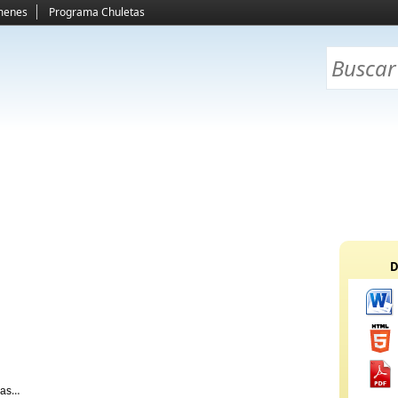
menes
Programa Chuletas
D
mas y