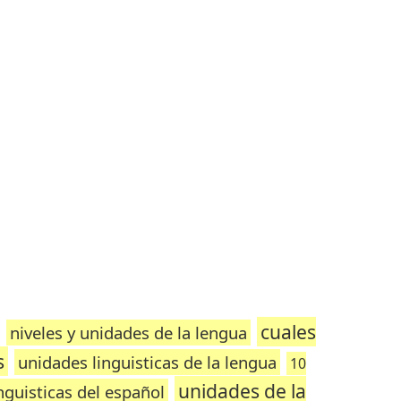
cuales
niveles y unidades de la lengua
s
unidades linguisticas de la lengua
10
unidades de la
nguisticas del español