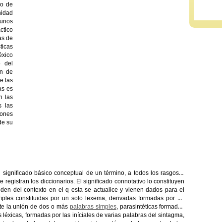
 o de
nidad
 unos
ctico
as de
ticas
éxico
o del
ón de
e las
as es
n las
s las
iones
de su
significado básico conceptual de un término, a todos los rasgos o
registran los diccionarios. El significado connotativo lo constituyen
den del contexto en el q esta se actualice y vienen dados para el
mples constituidas por un solo lexema, derivadas formadas por un
te la unión de dos o más
palabras simples
, parasintéticas formadas
 léxicas, formadas por las iníciales de varias palabras del sintagma,