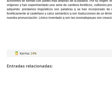
acrónimos se forman con partes más amplias de la palabra. Por su origen: l
orígenes y han experimentado una serie de cambios fonéticos, cultismos pr
adquirido: prestamos lingüísticos son palabras q se han incorporado de 
fonéticamente al castellano y calco semántico q son traducciones de un térmi
nuestra pronunciación. Léxico inventado q son las onomatopeyas son creacion
Karma:
24%
Entradas relacionadas: