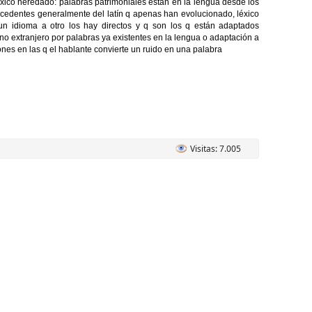
éxico heredado: palabras patrimoniales están en la lengua desde los
ocedentes generalmente del latín q apenas han evolucionado, léxico
un idioma a otro los hay directos y q son los q están adaptados
no extranjero por palabras ya existentes en la lengua o adaptación a
es en las q el hablante convierte un ruido en una palabra
Visitas: 7.005