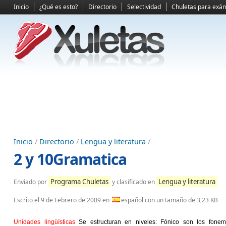
Inicio
¿Qué es esto?
Directorio
Selectividad
Chuletas para exá
Inicio
/
Directorio
/
Lengua y literatura
/
2 y 10Gramatica
Programa Chuletas
Lengua y literatura
Enviado por
y clasificado en
Escrito el
9 de Febrero de 2009
en
español con un tamaño de 3,23 KB
Unidades lingüísticas
Se estructuran en niveles: Fónico son los fone