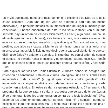
La 2ª vía que intenta demostrar racionalmente la existencia de Dios es la de la
causa eficiente. Cada una de las vías se expone a partir de un hecho
observable, un principio metafísico, la imposibilidad de llegar al infinito y una
conclusión. El hecho observable de esta 2ª vía sería la frase: ?en el mundo
sensible hay un orden de causas eficientes?, es decir, algo tiene una causa
eficiente (que lo hace o fabrica), ésta tiene a su vez, otra causa eficiente. De
esto se extrae el principio metafísico que dice que ?no encontramos, ni es
posible, que algo sea causa eficiente de sí mismo, pues sería anterior a sí
mismo, cosa imposible?. Esto quiere decir que la causa eficiente tiene que ser
distinta de ?algo? y anterior a ese algo. Si siguiéramos con el orden de causas
eficientes, no llevaría hasta el infinito, y es entonces cuando dice Sto. Tomás
que es necesario admitir una causa eficiente primera (conclusión), y ésta sería
Dios.
Para explicar las vías Sto. Tomás utiliza la ?Suma?, donde se designa una
colección de sentencias. Ésta es la ?Suma Teológica?, una de sus obras más
importantes. Esta ?Suma? (al igual que ?Suma contra gentiles?, otra
importante obra suya) se divide en tratados, éstos en cuestiones y cada
cuestión en artículos. En éstos se da la siguiente estructura: 1º se enuncia la
pregunta de la que se trata, y se da la respuesta que se va a defender (tesis);
2º se enumeran todos los argumentos en contra de la tesis (objeciones); 3º se
exponen los argumentos que apoyan la tesis inicial; 4º la solución, donde se
explica con todo detalle la tesis; y 5º la respuesta a todas las objeciones una a