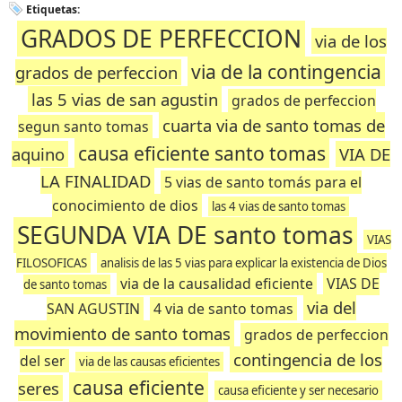
Etiquetas:
GRADOS DE PERFECCION
via de los
via de la contingencia
grados de perfeccion
las 5 vias de san agustin
grados de perfeccion
cuarta via de santo tomas de
segun santo tomas
causa eficiente santo tomas
aquino
VIA DE
LA FINALIDAD
5 vias de santo tomás para el
conocimiento de dios
las 4 vias de santo tomas
SEGUNDA VIA DE santo tomas
VIAS
FILOSOFICAS
analisis de las 5 vias para explicar la existencia de Dios
via de la causalidad eficiente
VIAS DE
de santo tomas
via del
SAN AGUSTIN
4 via de santo tomas
movimiento de santo tomas
grados de perfeccion
contingencia de los
del ser
via de las causas eficientes
causa eficiente
seres
causa eficiente y ser necesario