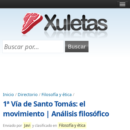
Inicio
¿Qué es esto?
Directorio
Selectividad
Chuletas para exámenes
Programa Chuletas
Inicio
/
Directorio
/
Filosofía y ética
/
1ª Vía de Santo Tomás: el
movimiento | Análisis filosófico
Javi
Filosofía y ética
Enviado por
y clasificado en