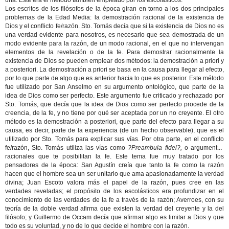
una. Éste era el método también empleado por los escolásticos.
Los escritos de los filósofos de la época giran en torno a los dos principales
problemas de la Edad Media: la demostración racional de la existencia de
Dios y el conflicto fe/razón. Sto. Tomás decía que si la existencia de Dios no es
una verdad evidente para nosotros, es necesario que sea demostrada de un
modo evidente para la razón, de un modo racional, en el que no intervengan
elementos de la revelación o de la fe. Para demostrar racionalmente la
existencia de Dios se pueden emplear dos métodos: la demostración a priori y
a posteriori. La demostración a priori se basa en la causa para llegar al efecto,
por lo que parte de algo que es anterior hacia lo que es posterior. Este método
fue utilizado por San Anselmo en su argumento ontológico, que parte de la
idea de Dios como ser perfecto. Este argumento fue criticado y rechazado por
Sto. Tomás, que decía que la idea de Dios como ser perfecto procede de la
creencia, de la fe, y no tiene por qué ser aceptada por un no creyente. El otro
método es la demostración a posteriori, que parte del efecto para llegar a su
causa, es decir, parte de la experiencia (de un hecho observable), que es el
utilizado por Sto. Tomás para explicar sus vías. Por otra parte, en el conflicto
fe/razón, Sto. Tomás utiliza las vías como
?Preambula fidei?,
o argumentos
racionales que te posibilitan la fe. Este tema fue muy tratado por los
pensadores de la época: San Agustín creía que tanto la fe como la razón
hacen que el hombre sea un ser unitario que ama apasionadamente la verdad
divina; Juan Escoto valora más el papel de la razón, pues cree en las
verdades reveladas; el propósito de los escolásticos era profundizar en el
conocimiento de las verdades de la fe a través de la razón; Averroes, con su
teoría de la doble verdad afirma que existen la verdad del creyente y la del
filósofo; y Guillermo de Occam decía que afirmar algo es limitar a Dios y que
todo es su voluntad, y no de lo que decide el hombre con la razón.