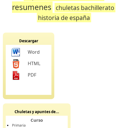
resumenes
chuletas bachillerato
historia de españa
Descargar
Word
HTML
PDF
Chuletas y apuntes de...
Curso
Primaria