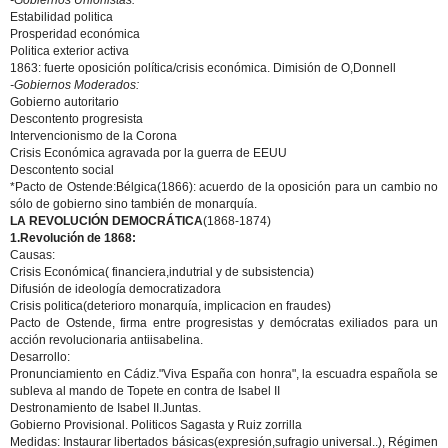
-
Gobiernos Unionistas:
Estabilidad politica
Prosperidad económica
Politica exterior activa
1863: fuerte oposición política/crisis económica. Dimisión de O,Donnell
-
Gobiernos Moderados:
Gobierno autoritario
Descontento progresista
Intervencionismo de la Corona
Crisis Económica agravada por la guerra de EEUU
Descontento social
*Pacto de Ostende:Bélgica(1866): acuerdo de la oposición para un cambio no
sólo de gobierno sino también de monarquía.
LA REVOLUCIÓN DEMOCRÁTICA
(1868-1874)
1.Revolución de 1868:
Causas:
Crisis Económica( financiera,indutrial y de subsistencia)
Difusión de ideología democratizadora
Crisis politica(deterioro monarquía, implicacion en fraudes)
Pacto de Ostende, firma entre progresistas y demócratas exiliados para un
acción revolucionaria antiisabelina.
Desarrollo:
Pronunciamiento en Cádiz."Viva España con honra", la escuadra española se
subleva al mando de Topete en contra de Isabel II
Destronamiento de Isabel II.Juntas.
Gobierno Provisional. Politicos Sagasta y Ruiz zorrilla
Medidas:
Instaurar libertados básicas(expresión,sufragio universal..), Régimen