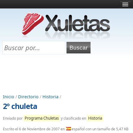
Inicio
¿Qué es esto?
Directorio
Selectividad
Chuletas para exámenes
Programa Chuletas
Inicio
/
Directorio
/
Historia
/
2º chuleta
Programa Chuletas
Historia
Enviado por
y clasificado en
Escrito el
6 de Noviembre de 2007
en
español con un tamaño de 5,47 KB