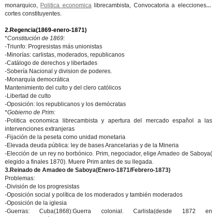
monarquico,
Politica economica
librecambista, Convocatoria a elecciones a
cortes constituyentes.
2.Regencia(1869-enero-1871)
*
Constitución de 1869:
-Triunfo: Progresistas más unionistas
-Minorías: carlistas, moderados, republicanos
-Catálogo de derechos y libertades
-Sobería Nacional y division de poderes.
-Monarquía democrática
Mantenimiento del culto y del clero católicos
-Libertad de culto
-Oposición: los republicanos y los demócratas
*
Gobierno de Prim:
-Politica economica librecambista y apertura del mercado español a las
intervenciones extranjeras
-Fijación de la peseta como unidad monetaria
-Elevada deuda pública: ley de bases Arancelarias y de la Mineria
-Elección de un rey no borbónico. Prim, negociador, elige Amadeo de Saboya(
elegido a finales 1870). Muere Prim antes de su llegada.
3.Reinado de Amadeo de Saboya(Enero-1871/Febrero-1873)
Problemas:
-División de los progresistas
-Oposición social y política de los moderados y también moderados
-Oposición de la iglesia
-Guerras: Cuba(1868):Guerra colonial. Carlista(desde 1872 en