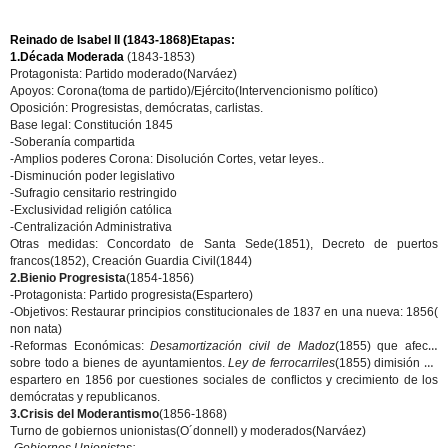
Reinado de Isabel II (1843-1868)Etapas:
1.Década Moderada
(1843-1853)
Protagonista: Partido moderado(Narváez)
Apoyos: Corona(toma de partido)/Ejército(Intervencionismo político)
Oposición: Progresistas, demócratas, carlistas.
Base legal: Constitución 1845
-Soberanía compartida
-Amplios poderes Corona: Disolución Cortes, vetar leyes..
-Disminución poder legislativo
-Sufragio censitario restringido
-Exclusividad religión católica
-Centralización Administrativa
Otras medidas: Concordato de Santa Sede(1851), Decreto de puertos
francos(1852), Creación Guardia Civil(1844)
2.Bienio Progresista
(1854-1856)
-Protagonista: Partido progresista(Espartero)
-Objetivos: Restaurar principios constitucionales de 1837 en una nueva: 1856(
non nata)
-Reformas Económicas:
Desamortización civil de Madoz
(1855) que afecta
sobre todo a bienes de ayuntamientos.
Ley de ferrocarriles
(1855) dimisión de
espartero en 1856 por cuestiones sociales de conflictos y crecimiento de los
demócratas y republicanos.
3.Crisis del Moderantismo
(1856-1868)
Turno de gobiernos unionistas(O´donnell) y moderados(Narváez)