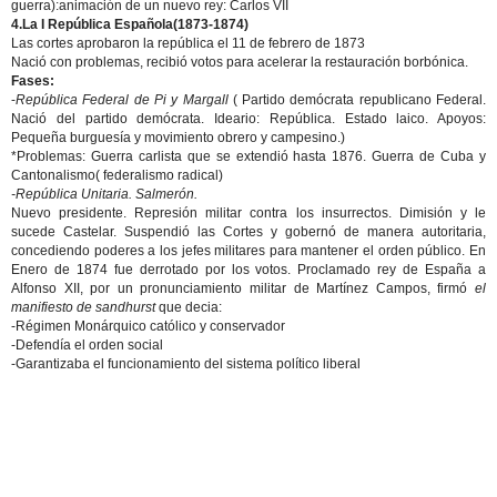
guerra):animación de un nuevo rey: Carlos VII
4.La I República Española(1873-1874)
Las cortes aprobaron la república el 11 de febrero de 1873
Nació con problemas, recibió votos para acelerar la restauración borbónica.
Fases:
-
República Federal de Pi y Margall
( Partido demócrata republicano Federal.
Nació del partido demócrata. Ideario: República. Estado laico. Apoyos:
Pequeña burguesía y movimiento obrero y campesino.)
*Problemas: Guerra carlista que se extendió hasta 1876. Guerra de Cuba y
Cantonalismo( federalismo radical)
-República Unitaria. Salmerón.
Nuevo presidente. Represión militar contra los insurrectos. Dimisión y le
sucede Castelar. Suspendió las Cortes y gobernó de manera autoritaria,
concediendo poderes a los jefes militares para mantener el orden público. En
Enero de 1874 fue derrotado por los votos. Proclamado rey de España a
Alfonso XII, por un pronunciamiento militar de Martínez Campos, firmó
el
manifiesto de sandhurst
que decia:
-Régimen Monárquico católico y conservador
-Defendía el orden social
-Garantizaba el funcionamiento del sistema político liberal