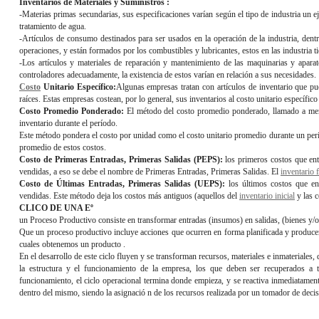
Inventarios de Materiales y Suministros :
-Materias primas secundarias, sus especificaciones varían según el tipo de industria un eje
tratamiento de agua.
-Artículos de consumo destinados para ser usados en la operación de la industria, dent
operaciones, y están formados por los combustibles y lubricantes, estos en las industria ti
-Los artículos y materiales de reparación y mantenimiento de las maquinarias y aparat
controladores adecuadamente, la existencia de estos varían en relación a sus necesidades.
Costo
Unitario Específico:
Algunas empresas tratan con artículos de inventario que pu
raíces. Estas empresas costean, por lo general, sus inventarios al costo unitario específico 
Costo Promedio Ponderado:
El método del costo promedio ponderado, llamado a me
inventario durante el período.
Este método pondera el costo por unidad como el costo unitario promedio durante un periodo
promedio de estos costos.
Costo de Primeras Entradas, Primeras Salidas (PEPS):
los primeros costos que ent
vendidas, a eso se debe el nombre de Primeras Entradas, Primeras Salidas. El
inventario f
Costo de Últimas Entradas, Primeras Salidas (UEPS):
los últimos costos que en
vendidas. Este método deja los costos más antiguos (aquellos del
inventario inicial
y las c
CLICO DE UNA Eº
un Proceso Productivo consiste en transformar entradas (insumos) en salidas, (bienes y/o 
Que un proceso productivo incluye acciones que ocurren en forma planificada y producen 
cuales obtenemos un producto .
En el desarrollo de este ciclo fluyen y se transforman recursos, materiales e inmateriales,
la estructura y el funcionamiento de la empresa, los que deben ser recuperados a 
funcionamiento, el ciclo operacional termina donde empieza, y se reactiva inmediatamen
dentro del mismo, siendo la asignació n de los recursos realizada por un tomador de deci