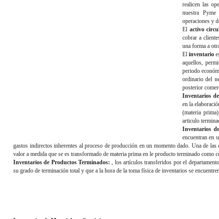
realicen las o
nuestra Pyme 
operaciones y d
El
activo circu
cobrar a cliente
una forma a otr
El
inventario
es
aquellos, permi
periodo económi
ordinario del n
posterior comerc
Inventarios d
en la elaboració
(materia prima)
articulo termina
Inventarios d
encuentran en u
gastos indirectos inherentes al proceso de producción en un momento dado. Una de las c
valor a medida que se es transformado de materia prima en le producto terminado como c
Inventarios de Productos Terminados:
, los artículos transferidos por el departame
su grado de terminación total y que a la hora de la toma física de inventarios se encuentr