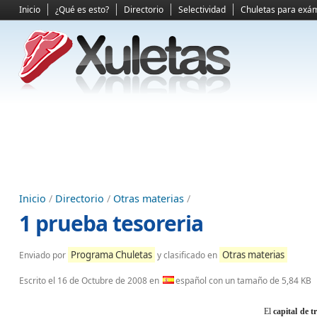
Inicio
¿Qué es esto?
Directorio
Selectividad
Chuletas para exá
Inicio
/
Directorio
/
Otras materias
/
1 prueba tesoreria
Programa Chuletas
Otras materias
Enviado por
y clasificado en
Escrito el
16 de Octubre de 2008
en
español con un tamaño de 5,84 KB
El
capital de 