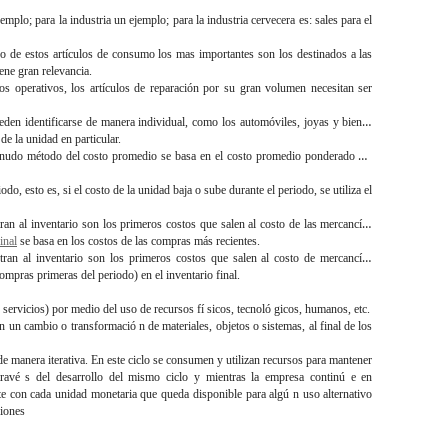
mplo; para la industria un ejemplo; para la industria cervecera es: sales para el
ro de estos artículos de consumo los mas importantes son los destinados a las
ene gran relevancia.
os operativos, los artículos de reparación por su gran volumen necesitan ser
eden identificarse de manera individual, como los automóviles, joyas y bienes
de la unidad en particular.
nudo método del costo promedio se basa en el costo promedio ponderado del
, esto es, si el costo de la unidad baja o sube durante el periodo, se utiliza el
ran al inventario son los primeros costos que salen al costo de las mercancías
inal
se basa en los costos de las compras más recientes.
tran al inventario son los primeros costos que salen al costo de mercancías
ompras primeras del periodo) en el inventario final.
servicios) por medio del uso de recursos fí sicos, tecnoló gicos, humanos, etc.
un cambio o transformació n de materiales, objetos o sistemas, al final de los
 de manera iterativa. En este ciclo se consumen y utilizan recursos para mantener
travé s del desarrollo del mismo ciclo y mientras la empresa continú e en
te con cada unidad monetaria que queda disponible para algú n uso alternativo
siones