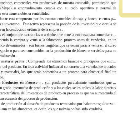
peraciones comerciales y/o productivas de nuestra compañía; permitiendo que
(Mype) o emprendimiento cumpla con su ciclo operativo y normal de
e esta manera obtener rentabilidad.
lante
esta compuesto por las cuentas contables de caja y banco, cuentas por
s e inventario . Este activo representa la porción de la inversión que circula de
a en la conducción ordinaria de la empresa .
 el conjunto de mercancías o artículos que tiene la empresa para comerciar con
tiendo la compra y venta o la fabricación primero antes de venderlos, en un
co determinados . son bienes tangibles que se tienen para la venta en el curso
egocio o para ser consumidos en la producción de bienes o servicios para su
ialización .
e materia prima :
Comprende los elementos básicos o principales que entran
n del producto. En toda actividad industrial concurren una variedad de artículos
 y materiales, los que serán sometidos a un proceso para obtener al final un
do.
e Productos en Proceso :
, son productos parcialmente terminados que se
n grado intermedio de producción y a los cuales se les aplico la labor directa y
aracterísticas del inventarios de producto en proceso es que va aumentando el
onsecuencia del proceso de producción.
nto de producción al almacén de productos terminados por haber estos; alcanzado
en aun en los almacenes, es decir, los que todavía no han sido vendidos.