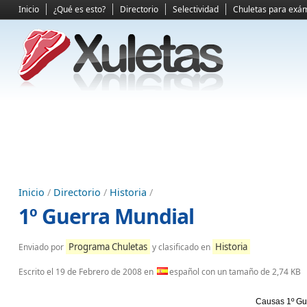
Inicio
¿Qué es esto?
Directorio
Selectividad
Chuletas para exá
Inicio
/
Directorio
/
Historia
/
1º Guerra Mundial
Programa Chuletas
Historia
Enviado por
y clasificado en
Escrito el
19 de Febrero de 2008
en
español con un tamaño de 2,74 KB
Causas 1º Gu