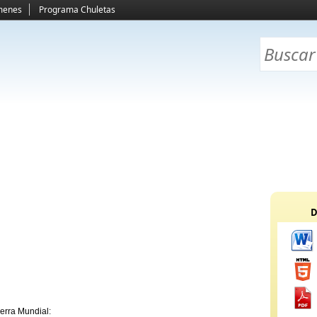
menes
Programa Chuletas
D
erra Mundial
: