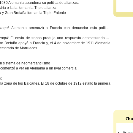
 1980 Alemania abandona su política de alianzas.
ria e Italia forman la Triple alianza
a y Gran Bretaña forman la Triple Entente
rroquí
: Alemania amenazó a Francia con denunciar esta política
.
roquí
: El envio de tropas produjo una respuesta desmesurada de
an Bretaña apoyó a Francia y, el 4 de noviembre de 1911 Alemania
tectorado de Marruecos.
un sistema de neomercantilismo
comenzó a ver en Alemania a un rival comercial.
s
:
la zona de los Balcanes. El 18 de octubre de 1912 estalló la primera
Chu
r
Prima