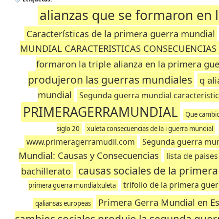
alianzas que se formaron en 
Características de la primera guerra mundial
MUNDIAL CARACTERISTICAS CONSECUENCIAS
formaron la triple alianza en la primera gu
produjeron las guerras mundiales
q al
mundial
Segunda guerra mundial caracteristi
PRIMERAGERRAMUNDIAL
Que cambios
siglo 20
xuleta consecuencias de la i guerra mundial
www.primeragerramudil.com
Segunda guerra mund
Mundial: Causas y Consecuencias
lista de paise
causas sociales de la primer
bachillerato
trifolio de la primera gue
primera guerra mundialxuleta
Primera Gerra Mundial en E
qaliansas europeas
cambios sociales produjo la segunda guer