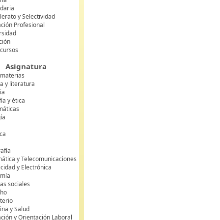
daria
lerato y Selectividad
ción Profesional
rsidad
ción
 cursos
Asignatura
 materias
 y literatura
ia
fía y ética
áticas
gía
ca
s
afía
mática y Telecomunicaciones
icidad y Electrónica
omía
as sociales
cho
terio
ina y Salud
ción y Orientación Laboral