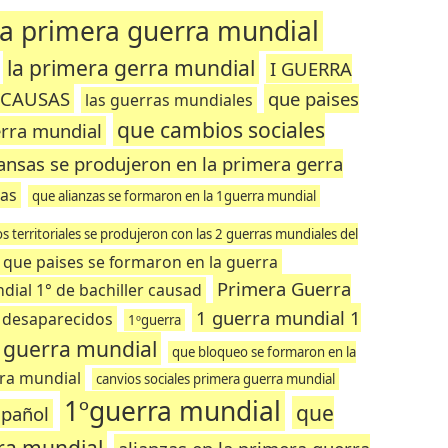
la primera guerra mundial
la primera gerra mundial
I GUERRA
 CAUSAS
que paises
las guerras mundiales
que cambios sociales
erra mundial
iansas se produjeron en la primera gerra
cas
que alianzas se formaron en la 1guerra mundial
 territoriales se produjeron con las 2 guerras mundiales del
que paises se formaron en la guerra
Primera Guerra
ial 1° de bachiller causad
1 guerra mundial 1
s desaparecidos
1ºguerra
a guerra mundial
que bloqueo se formaron en la
rra mundial
canvios sociales primera guerra mundial
1ºguerra mundial
que
spañol
ra mundial