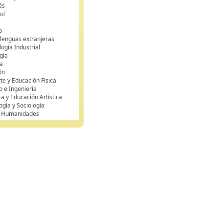
és
ol
o
 lenguas extranjeras
ogía Industrial
gía
a
ón
te y Educación Física
o e Ingeniería
ca y Educación Artística
ogía y Sociología
y Humanidades