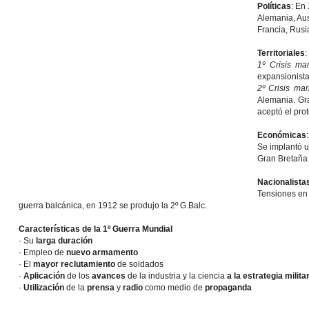
Políticas
: En
Alemania, Aust
Francia, Rusi
Territoriales
:
1º Crisis ma
expansionista
2º Crisis mar
Alemania. Gr
aceptó el pro
Económicas
:
Se implantó 
Gran Bretaña 
Nacionalista
Tensiones en 
guerra balcánica, en 1912 se produjo la 2º G.Balc.
Características de la 1º Guerra Mundial
· Su
larga duración
· Empleo de
nuevo armamento
· El
mayor reclutamiento
de soldados
·
Aplicación
de los
avances
de la industria y la ciencia
a la estrategia milita
·
Utilización
de la
prensa
y
radio
como medio de
propaganda