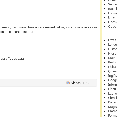
Secun
Bachil
Forma
Unive
Oposi
Otros
areció, nació una clase obrera reivindicativa, los excombatientes se
ron en el mundo laboral.
Otras
Lengua
Histor
Filoso
Matem
quia y Yugoslavia
Biolo
Física
Quími
Inglé
Geogr
Visitas: 1.958
Infor
Electr
Econ
Cienci
Dere
Magis
Medic
Forma