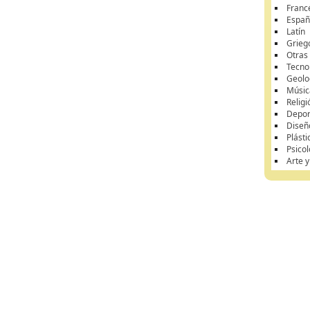
Franc
Españ
Latín
Grieg
Otras
Tecnol
Geolo
Músic
Religi
Depor
Diseñ
Plásti
Psicol
Arte 