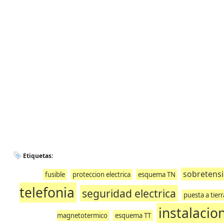
Etiquetas:
sobretens
fusible
proteccion electrica
esquema TN
telefonia
seguridad electrica
puesta a tierr
instalacio
magnetotermico
esquema TT