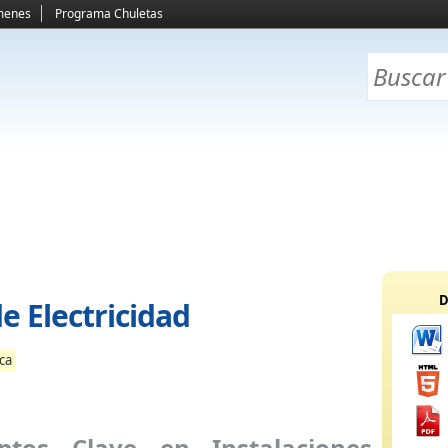
menes
Programa Chuletas
D
e Electricidad
ica
ptos Clave en Instalaciones