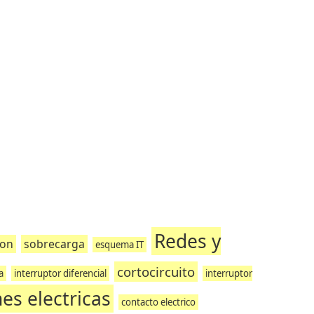
Redes y
ion
sobrecarga
esquema IT
cortocircuito
a
interruptor diferencial
interruptor
nes electricas
contacto electrico