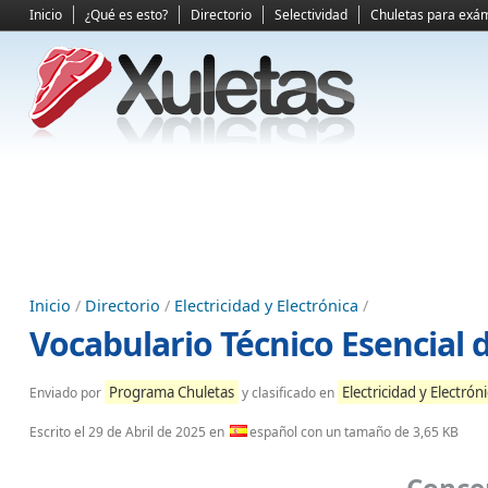
Inicio
¿Qué es esto?
Directorio
Selectividad
Chuletas para exá
Inicio
/
Directorio
/
Electricidad y Electrónica
/
Vocabulario Técnico Esencial d
Programa Chuletas
Electricidad y Electrón
Enviado por
y clasificado en
Escrito el
29 de Abril de 2025
en
español con un tamaño de 3,65 KB
Conce