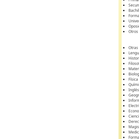
Secun
Bachil
Forma
Unive
Oposi
Otros
Otras
Lengua
Histor
Filoso
Matem
Biolo
Física
Quími
Inglé
Geogr
Infor
Electr
Econ
Cienci
Dere
Magis
Medic
Forma