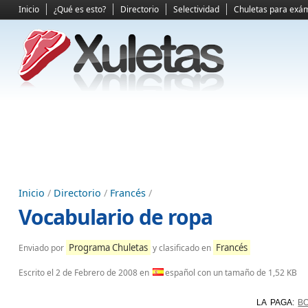
Inicio
¿Qué es esto?
Directorio
Selectividad
Chuletas para exá
Inicio
/
Directorio
/
Francés
/
Vocabulario de ropa
Programa Chuletas
Francés
Enviado por
y clasificado en
Escrito el
2 de Febrero de 2008
en
español con un tamaño de 1,52 KB
LA PAGA
:
B