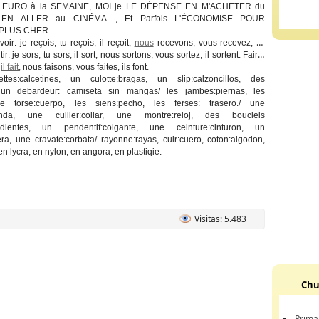
 EURO à la SEMAINE, MOI je LE DÉPENSE EN M'ACHETER du
EN ALLER au CINÉMA...., Et Parfois L'ÉCONOMISE POUR
PLUS CHER .
voir
: je reçois, tu reçois, il reçoit,
nous
recevons, vous recevez, ils
tir:
je sors, tu sors, il sort, nous sortons, vous sortez, il sortent.
Faire
:
s
il fait
, nous faisons, vous faites, ils font.
tes:calcetines, un culotte:bragas, un slip:calzoncillos, des
 un debardeur: camiseta sin mangas/ les jambes:piernas, les
 le torse:cuerpo, les siens:pecho, les ferses: trasero./ une
anda, une cuiller:collar, une montre:reloj, des boucleis
pendientes, un pendentif:colgante, une ceinture:cinturon, un
era, une cravate:corbata/ rayonne:rayas, cuir:cuero, coton:algodon,
en lycra, en nylon, en angora, en plastiqie.
Visitas: 5.483
Chu
Prima