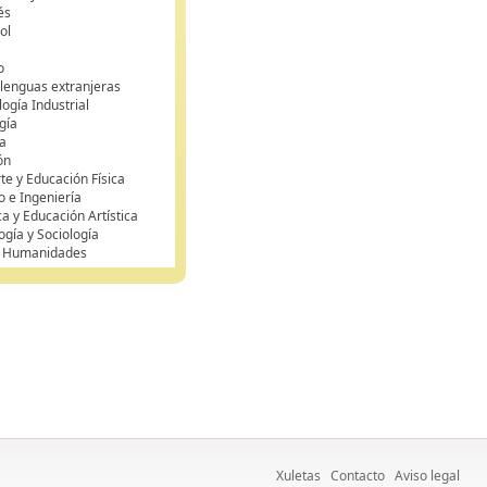
és
ol
o
 lenguas extranjeras
ogía Industrial
gía
a
ón
te y Educación Física
o e Ingeniería
ca y Educación Artística
ogía y Sociología
y Humanidades
Xuletas
Contacto
Aviso legal