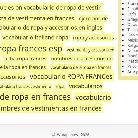
Franc
ue es on vocabulario de ropa de vestir
Españ
Latín
ista de vestimenta en frances
ejercicios de
Grieg
Otras
abulario de ropa y accesorios en ingles
Tecnol
Geolo
vocabulario italiano ropa
ropa y accesorios
Músic
 ropa frances esp
Religi
vestimenta y accesorio en
Depor
Diseñ
ficha ropa frances
nombres de accesorios en
Plásti
e la ropa en frances
Psicol
vocabulario de la ropa en frances
Arte 
vocabulario ROPA FRANCes
accesorios
vocabularios
abulario frances vestimenta
ropa
a de ropa en frances
vocabulario
mbres de vestimentas en frances
©
Wikiapuntes
, 2026