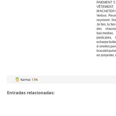
PAIEMENT 5
VÊTEMENT, 
M'ACHETER 
Verbos:
Rece
reçoivent.
Sor
Je fais, tu fai
des chausset
bas:medias,
pieds:pies,
echarpe:buf
d·oirelles:
brazalet:puls
en polyester, 
Karma:
13%
Entradas relacionadas: