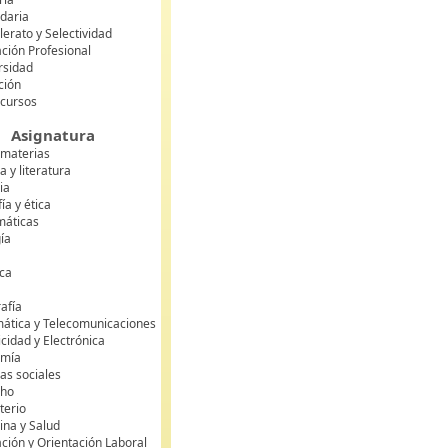
daria
lerato y Selectividad
ción Profesional
rsidad
ción
 cursos
Asignatura
 materias
 y literatura
ia
fía y ética
áticas
gía
ca
s
afía
mática y Telecomunicaciones
icidad y Electrónica
omía
as sociales
cho
terio
ina y Salud
ción y Orientación Laboral