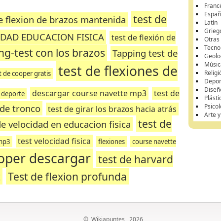
Franc
Españ
test de
e flexion de brazos mantenida
Latín
Grieg
IDAD EDUCACION FISICA
test de flexión de
Otras
Tecnol
ng-test con los brazos
Tapping test de
Geolo
Músic
test de flexiones de
Religi
t de cooper gratis
Depor
Diseñ
descargar course navette mp3
test de
d deporte
Plásti
 de tronco
Psicol
test de girar los brazos hacia atrás
Arte 
test de
de velocidad en educacion fisica
test velocidad fisica
 mp3
flexiones
course navette
ooper descargar
test de harvard
t
Test de flexion profunda
©
Wikiapuntes
, 2026