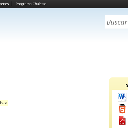
menes
Programa Chuletas
D
ísica