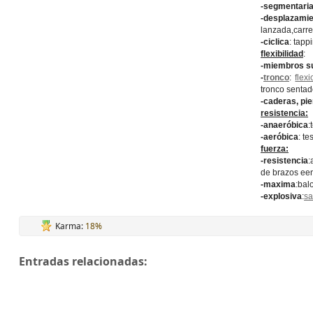
-segmentari
-desplazami
lanzada,carre
-ciclica
: tapp
flexibilidad
:
-miembros s
-
tronco
:
flex
tronco sentad
-caderas, pi
resistencia:
-anaeróbica
:
-aeróbica
: t
fuerza:
-resistencia
:
de brazos een
-maxima
:bal
-explosiva
:
sa
Karma:
18%
Entradas relacionadas: