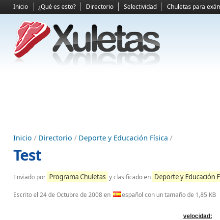
Inicio
¿Qué es esto?
Directorio
Selectividad
Chuletas para exá
Inicio
/
Directorio
/
Deporte y Educación Física
/
Test
Programa Chuletas
Deporte y Educación F
Enviado por
y clasificado en
Escrito el
24 de Octubre de 2008
en
español con un tamaño de 1,85 KB
velocidad: