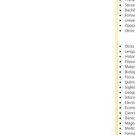
Secun
Bachil
Forma
Unive
Oposi
Otros
Otras
Lengua
Histor
Filoso
Matem
Biolo
Física
Quími
Inglé
Geogr
Infor
Electr
Econ
Cienci
Dere
Magis
Medic
Forma