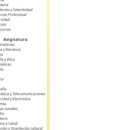
daria
lerato y Selectividad
ción Profesional
rsidad
ción
 cursos
Asignatura
 materias
 y literatura
ia
fía y ética
áticas
gía
ca
s
afía
mática y Telecomunicaciones
icidad y Electrónica
omía
as sociales
cho
terio
ina y Salud
ción y Orientación Laboral