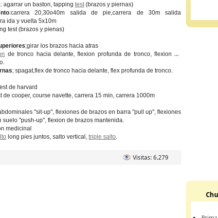
a
: agarrar un baston, tapping
test
(brazos y piernas)
ento
:carrera 20,30o40m salida de pie,carrera de 30m salida
ra ida y vuelta 5x10m
ing test (brazos y pienas)
uperiores
;girar los brazos hacia atras
ion
de tronco hacia delante, flexion profunda de tronco, flexion de
o.
ernas
; spagat,flex de tronco hacia delante, flex profunda de tronco.
test de harvard
est de cooper, course navette, carrera 15 min, carrera 1000m
abdominales "sit-up", flexiones de brazos en barra "pull up", flexiones
 suelo "push-up", flexion de brazos mantenida.
on medicinal
lto
long pies juntos, salto vertical,
triple salto
.
Visitas: 6.279
Chu
Prima