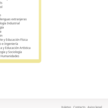
és
ol
o
 lenguas extranjeras
ogía Industrial
gía
a
ón
te y Educación Física
o e Ingeniería
ca y Educación Artística
ogía y Sociología
y Humanidades
Xuletas
Contacto
Aviso legal