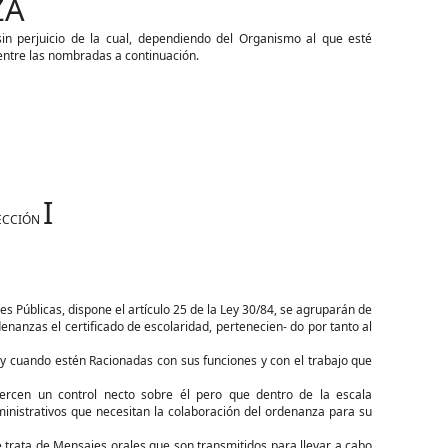
ZA
in perjuicio de la cual, dependiendo del Organismo al que esté
entre las nombradas a continuación.
I
SECCIÓN
nes Públicas, dispone el artículo 25 de la Ley 30/84, se agruparán de
denanzas el certificado de escolaridad, pertenecien- do por tanto al
 y cuando estén Racionadas con sus funciones y con el trabajo que
ercen un control necto sobre él pero que dentro de la escala
nistrativos que necesitan la colaboración del ordenanza para su
 trata de Mensajes orales que son transmitidos para llevar a cabo