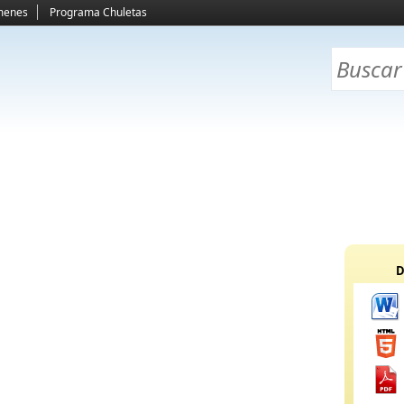
menes
Programa Chuletas
D