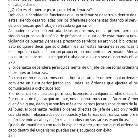
el trabajo diario.
; ¿Quién es el superior jerárquico del ordenanza?
Debido a la cantidad de funciones que un ordenanza desarrolla dentro de u
estas, siendo desarrolladas por los diferentes ordenanzas dotando al sen/i
de ordenanzas que trabajen en cada organismo.
Así podemos ver en la entrada de los organismos, que la primera persona
siendo su principal función la de (informar al usuario; de esta manera no
vigilancia de puertas y enseres, prestando servicios en archivos, bibliotec
Esto no quiere decir que sólo deban realizar estas funciones específicas; 
desempeñar cualquier función propia en un momento determinado. Mediante
unas tareas concretas hace que el trabajo se agilice y sea mucho más eficaz
273
El ordenanza dependerá jerárquicamente de un jefe de personal ordenanza s
diferentes ordenanzas.
En caso de no encontramos con la figura de un jefe de personal ordenanza
convierte en su superior jerárquico. Todas las órdenes que ejecute el 
comunicadas a dicho superior.
El ordenanza solicitará sus permisos, licencias, o cualquier cambio en sus t
Por encima de él, jerárquicamente, nos encontramos con el Director Gener
dilación alguna, dado que son los más altos cargos jerárquicos dentro de la 
Así pues, el ordenanza recibirá órdenes directas del Jefe de Sección y reci
cuando estén relacionadas con el puesto y las tareas que realiza, siempre 
están llevando a cabo y estén relacionados con sus tareas específicas.
Queda de manifiesto con todo lo expuesto anteriormente que el ordenanza
cabo dentro del Organismo puedan ser ejecutados con éxito.
274