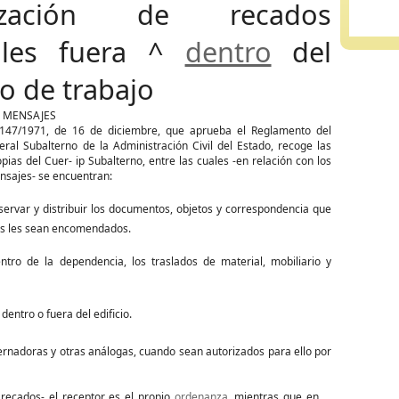
lización de recados
iales fuera ^
dentro
del
o de trabajo
Y MENSAJES
3147/1971, de 16 de diciembre, que aprueba el Reglamento del
eral Subalterno de la Administración Civil del Estado, recoge las
pias del Cuer- ip Subalterno, entre las cuales -en relación con los
nsajes- se encuentran:
nservar y distribuir los documentos, objetos y correspondencia que
tos les sean encomendados.
entro de la dependencia, los traslados de material, mobiliario y
dentro o fuera del edificio.
rnadoras y otras análogas, cuando sean autorizados para ello por
recados- el receptor es el propio
ordenanza
, mientras que en el