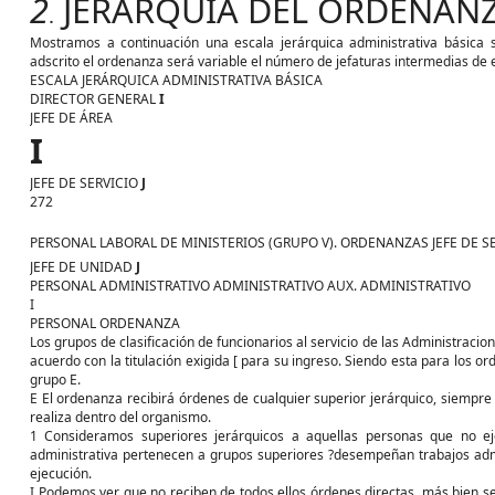
2
JERARQUÍA DEL ORDENAN
.
Mostramos a continuación una escala jerárquica administrativa básica s
adscrito el ordenanza será variable el número de jefaturas intermedias de 
ESCALA JERÁRQUICA ADMINISTRATIVA BÁSICA
DIRECTOR GENERAL
I
JEFE DE ÁREA
I
JEFE DE SERVICIO
J
272
PERSONAL LABORAL DE MINISTERIOS (GRUPO V). ORDENANZAS
JEFE DE 
JEFE DE UNIDAD
J
PERSONAL ADMINISTRATIVO ADMINISTRATIVO AUX. ADMINISTRATIVO
I
PERSONAL ORDENANZA
Los grupos de clasificación de funcionarios al servicio de las Administracio
acuerdo con la titulación exigida [ para su ingreso. Siendo esta para los or
grupo E.
E El ordenanza recibirá órdenes de cualquier superior jerárquico, siempre
realiza dentro del organismo.
1 Consideramos superiores jerárquicos a aquellas personas que no ej
administrativa pertenecen a grupos superiores ?desempeñan trabajos admi
ejecución.
I Podemos ver que no reciben de todos ellos órdenes directas, más bien se