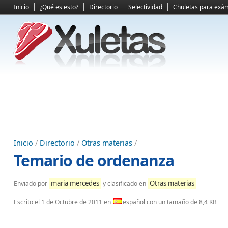
Inicio
¿Qué es esto?
Directorio
Selectividad
Chuletas para exá
Inicio
/
Directorio
/
Otras materias
/
Temario de ordenanza
maria mercedes
Otras materias
Enviado por
y clasificado en
Escrito el
1 de Octubre de 2011
en
español con un tamaño de 8,4 KB