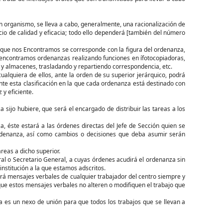
n organismo, se lleva a cabo, generalmente, una racionalización de
cio de calidad y eficacia; todo ello dependerá [también del número
 que nos Encontramos se corresponde con la figura del ordenanza,
s encontramos ordenanzas realizando funciones en ífotocopiadoras,
as y almacenes, trasladando y repartiendo correspondencia, etc.
cualquiera de ellos, ante la orden de su superior jerárquico, podrá
 esta clasificación en la que cada ordenanza está destinado con
 y eficiente.
ijo hubiere, que será el encargado de distribuir las tareas a los
, éste estará a las órdenes directas del Jefe de Sección quien se
ordenanza, así como cambios o decisiones que deba asumir serán
areas a dicho superior.
al o Secretario General, a cuyas órdenes acudirá el ordenanza sin
institución a la que estamos adscritos.
birá mensajes verbales de cualquier trabajador del centro siempre y
que estos mensajes verbales no alteren o modifiquen el trabajo que
 es un nexo de unión para que todos los trabajos que se llevan a