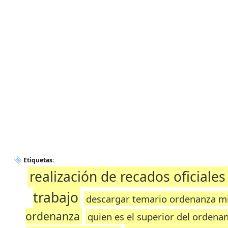
Etiquetas:
realización de recados oficiales
trabajo
descargar temario ordenanza mi
ordenanza
quien es el superior del ordena