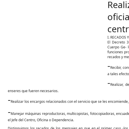
Rea
ofic
centr
I. RECADOS 
El Decreto 
Cuerpo Ge- l
funciones pro
recados y me
-
Recibir, co
a tales efec
-
Realizar, d
enseres que fueren necesarios.
-
Realizar los encargos relacionados con el servicio que se les encomiende, 
-
Manejar máquinas reproductoras, multicopistas, fotocopiadoras, encuade
el Jefe del Centro, Oficina o Dependencia.
Distinguimos los recados de los mensajes en que en el primer caso -los 