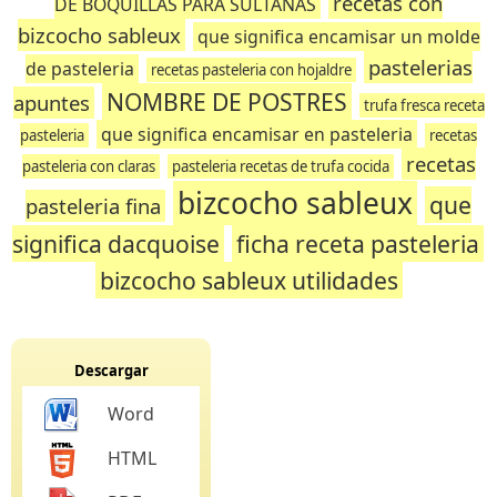
recetas con
DE BOQUILLAS PARA SULTANAS
bizcocho sableux
que significa encamisar un molde
pastelerias
de pasteleria
recetas pasteleria con hojaldre
NOMBRE DE POSTRES
apuntes
trufa fresca receta
que significa encamisar en pasteleria
pasteleria
recetas
recetas
pasteleria con claras
pasteleria recetas de trufa cocida
bizcocho sableux
que
pasteleria fina
significa dacquoise
ficha receta pasteleria
bizcocho sableux utilidades
Descargar
Word
HTML