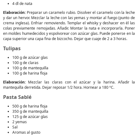
4 dl de nata
Elaboración:
Preparar un caramelo rubio. Disolver el caramelo con la leche
y dar un hervor. Mezclar la leche con las yemas y montar al fuego (punto de
crema inglesa). Enfriar removiendo. Templar el whisky y deshacer en él las
colas previamente remojadas. Añadir. Montar la nata e incorporarla. Poner
en moldes humedecidos y espolvorear con azúcar glas. Puede ponerse en la
capa superior una capa fina de bizcocho. Dejar que cuaje de 2 a 3 horas.
Tulipas
100 g de azúcar glas
100 g de claras
100 g de mantequilla
100 g de harina floja
Elaboración:
Mezclar las claras con el azúcar y la harina. Añadir la
mantequilla derretida. Dejar reposar 1/2 hora. Hornear a 180 ºC.
Pasta Sablé
500 g de harina floja
350 g de mantequilla
125 g de azúcar glas
2 yemas
Sal
Aromas al gusto