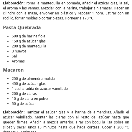
Elaboración:
Poner la mantequilla en pomada, añadir el azúcar glas, la sal,
el aroma y las yemas. Mezclar con la harina, trabajar sin amasar. Hacer un
cilindro con la masa, envolver en plástico y reposar 1 hora. Estirar con un
rodillo, forrar moldes o cortar piezas. Hornear a 170 ºC.
Pasta Quebrada
500 g de harina floja
150 g de azúcar glas
200 g de mantequilla
3 huevos
Sal
Aromas
Macaron
250 g de almendra molida
450 g de azúcar glas
1 cucharadita de azúcar vainillado
200 g de claras
10 g de clara en polvo
50 g de azúcar
Elaboración:
Tamizar el azúcar glas y la harina de almendras. Añadir el
azúcar vainillado. Montar las claras con el resto del azúcar hasta que
queden firmes. Añadir la mezcla anterior. Tirar con boquilla lisa sobre un
silpat y secar unos 15 minutos hasta que haga corteza. Cocer a 200 ºC