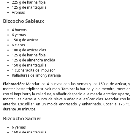
225 g de harina floja
125 g de mantequilla
Aromas
Bizcocho Sableux
4 huevos
6 yemas
150 g de azúcar
6 claras
100 g de azúcar glas
125 g de harina floja
125 g de almendra molida
150 g de mantequilla
1 cucharadita de impulsor
Ralladuras de limón y naranja
Elaboración:
Mezclar los 4 huevos con las yemas y los 150 g de azúcar, y
montar hasta triplicar su volumen. Tamizar la harina y la almendra, mezclar
con el impulsor y la ralladura, y añadir despacio a la mezcla anterior. Aparte,
montar las claras a punto de nieve y añadir el azúcar glas. Mezclar con lo
anterior. Escudillar en un molde engrasado y enharinado. Cocer a 175 ºC
durante 30 minutos.
Bizcocho Sacher
6 yemas
160 g de mantequilla