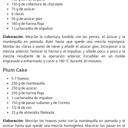
150 g de cobertura de chocolate
75 g de azúcar
6 claras
50 g de azúcar glas
160 g de harina floja
1 cucharadita de impulsor
Elaboración:
Mezclar la cobertura fundida con las yemas, el azúcar y la
mantequilla en pomada. Batir hasta que quede una mezcla esponjosa.
Montar las claras a punto de nieve y añadir el azúcar glas. Incorporar a la
mezcla anterior. Tamizar la harina y el impulsor, y añadir poco a poco a la
mezcla resultante de la operación anterior. Escudillar en un molde
engrasado y enharinado, y cocer a 180 ºC durante 30 minutos.
Plum Cake
5-7 huevos
250 g de mantequilla
250 g de azúcar
250 g de harina floja
1 cucharadita de impulsor
150 g de pasas sultanas y de Corinto
1/2 dl de ron
25 g de almendra fileteada
Elaboración:
Mezclar los huevos junto con la mantequilla en pomada y el
azúcar hasta que quede una mezcla homogénea. Macerar las pasas en el