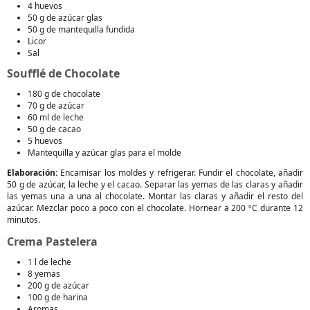
4 huevos
50 g de azúcar glas
50 g de mantequilla fundida
Licor
Sal
Soufflé de Chocolate
180 g de chocolate
70 g de azúcar
60 ml de leche
50 g de cacao
5 huevos
Mantequilla y azúcar glas para el molde
Elaboración:
Encamisar los moldes y refrigerar. Fundir el chocolate, añadir
50 g de azúcar, la leche y el cacao. Separar las yemas de las claras y añadir
las yemas una a una al chocolate. Montar las claras y añadir el resto del
azúcar. Mezclar poco a poco con el chocolate. Hornear a 200 ºC durante 12
minutos.
Crema Pastelera
1 l de leche
8 yemas
200 g de azúcar
100 g de harina
Aromas