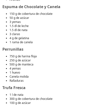
Espuma de Chocolate y Canela
150 g de cobertura de chocolate
50 g de azúcar
3 yemas
1.5 dl de leche
1.5 dl de nata
3 claras
4 g de gelatina
1 rama de canela
Perrunillas
750 g de harina floja
250 g de azúcar
500 g de manteca
4 yemas
1 huevo
Canela molida
Ralladuras
Trufa Fresca
1 l de nata
300 g de cobertura de chocolate
100 g de azúcar