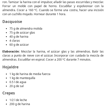
ron. Tamizar la harina con el impulsor, añadir las pasas escurridas y mezclar.
Forrar un molde con papel de horno. Escudillar y espolvorear con la
almendra. Cocer a 160 ºC. Cuando se forme una costra, hacer una incisión
con un cuchillo mojado. Hornear durante 1 hora.
Dacquoise
75 g de almendra molida
75 g de azúcar glas
40 g de harina
4 claras
60 g de azúcar
Elaboración:
Mezclar la harina, el azúcar glas y las almendras. Batir las
claras a punto de nieve con el azúcar. Incorporar con cuidado la mezcla de
almendras. Escudillar en espiral. Cocer a 200 ºC durante 7 minutos.
Hojaldre
1 kg de harina de media fuerza
1 kg de mantequilla
0.5 l de agua
20 g de sal
Crepes
1/2 l de leche
200 g de harina