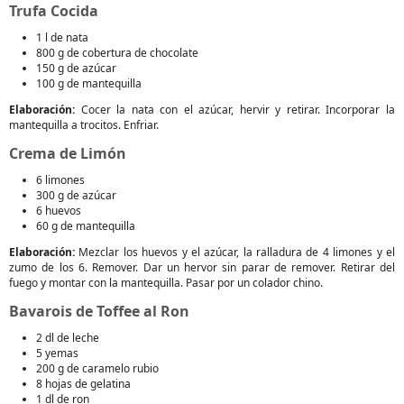
Trufa Cocida
1 l de nata
800 g de cobertura de chocolate
150 g de azúcar
100 g de mantequilla
Elaboración:
Cocer la nata con el azúcar, hervir y retirar. Incorporar la
mantequilla a trocitos. Enfriar.
Crema de Limón
6 limones
300 g de azúcar
6 huevos
60 g de mantequilla
Elaboración:
Mezclar los huevos y el azúcar, la ralladura de 4 limones y el
zumo de los 6. Remover. Dar un hervor sin parar de remover. Retirar del
fuego y montar con la mantequilla. Pasar por un colador chino.
Bavarois de Toffee al Ron
2 dl de leche
5 yemas
200 g de caramelo rubio
8 hojas de gelatina
1 dl de ron