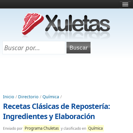
Inicio
¿Qué es esto?
Directorio
Selectividad
Chuletas para exámenes
Programa Chuletas
Inicio
/
Directorio
/
Química
/
Recetas Clásicas de Repostería:
Ingredientes y Elaboración
Programa Chuletas
Química
Enviado por
y clasificado en