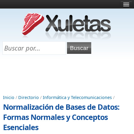
Inicio
¿Qué es esto?
Directorio
Selectividad
Chuletas para exámenes
Programa Chuletas
Inicio
/
Directorio
/
Informática y Telecomunicaciones
/
Normalización de Bases de Datos:
Formas Normales y Conceptos
Esenciales