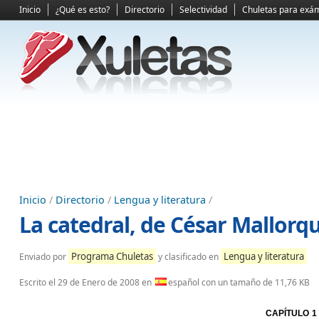
Inicio
¿Qué es esto?
Directorio
Selectividad
Chuletas para exá
Inicio
/
Directorio
/
Lengua y literatura
/
La catedral, de César Mallorqu
Programa Chuletas
Lengua y literatura
Enviado por
y clasificado en
Escrito el
29 de Enero de 2008
en
español con un tamaño de 11,76 KB
CAPÍTULO 1 