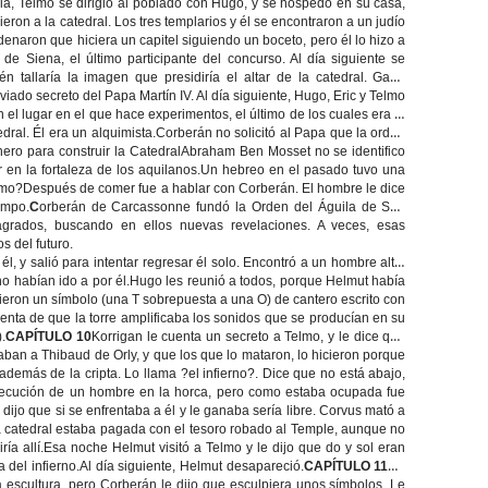
gia, Telmo se dirigió al poblado con Hugo, y se hospedó en su casa,
ieron a la catedral. Los tres templarios y él se encontraron a un judío
naron que hiciera un capitel siguiendo un boceto, pero él lo hizo a
e Siena, el último participante del concurso. Al día siguiente se
n tallaría la imagen que presidiría el altar de la catedral. Gana
ado secreto del Papa Martín IV. Al día siguiente, Hugo, Eric y Telmo
l lugar en el que hace experimentos, el último de los cuales era la
tedral. Él era un alquimista.Corberán no solicitó al Papa que la orden
ro para construir la CatedralAbraham Ben Mosset no se identifico
 en la fortaleza de los aquilanos.Un hebreo en el pasado tuvo una
 Telmo?Después de comer fue a hablar con Corberán. El hombre le dice
empo.
C
orberán de Carcassonne fundó la Orden del Águila de San
agrados, buscando en ellos nuevas revelaciones. A veces, esas
s del futuro.
l, y salió para intentar regresar él solo. Encontró a un hombre alto,
e no habían ido a por él.Hugo les reunió a todos, porque Helmut había
 Vieron un símbolo (una T sobrepuesta a una O) de cantero escrito con
enta de que la torre amplificaba los sonidos que se producían en su
.
CAPÍTULO 10
Korrigan le cuenta un secreto a Telmo, y le dice que
taban a Thibaud de Orly, y que los que lo mataron, lo hicieron porque
demás de la cripta. Lo llama ?el infierno?. Dice que no está abajo,
a ejecución de un hombre en la horca, pero como estaba ocupada fue
 dijo que si se enfrentaba a él y le ganaba sería libre. Corvus mató a
a catedral estaba pagada con el tesoro robado al Temple, aunque no
ía allí.Esa noche Helmut visitó a Telmo y le dijo que do y sol eran
ta del infierno.Al día siguiente, Helmut desapareció.
CAPÍTULO 11
No
escultura, pero Corberán le dijo que esculpiera unos símbolos. Le