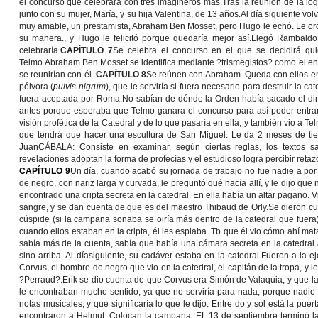
el concurso que celebrará con tres imagineros más.Tras la reunión de la lo
junto con su mujer, María, y su hija Valentina, de 13 años.Al día siguiente volv
muy amable, un prestamista, Abraham Ben Mosset, pero Hugo le echó. Le orde
su manera., y Hugo le felicitó porque quedaría mejor así.Llegó Rambaldo d
celebraría.
CAPÍTULO 7
Se celebra el concurso en el que se decidirá quié
Telmo.Abraham Ben Mosset se identifica mediante ?trismegistos? como el envi
se reunirían con él .
CAPÍTULO 8
Se reúnen con Abraham. Queda con ellos en e
pólvora (
pulvis nigrum
), que le serviría
si fuera necesario
para destruir la ca
fuera aceptada por Roma.No sabían de dónde la Orden había sacado el dine
antes porque esperaba que Telmo ganara el concurso para así poder entrar
visión profética de la Catedral y de lo que pasaría en ella, y también vio a
que tendrá que hacer una escultura de San Miguel. Le da 2 meses de ti
JuanCÁBALA: Consiste en examinar, según ciertas reglas, los textos s
revelaciones adoptan la forma de profecías y el estudioso logra percibir retazo
CAPÍTULO 9
Un día, cuando acabó su jornada de trabajo no fue nadie a por é
de negro, con nariz larga y curvada, le preguntó qué hacía allí, y le dijo qu
encontrado una cripta secreta en la catedral. En ella había un altar pagano.
sangre, y se dan cuenta de que es del maestro Thibaud de Orly.Se dieron cu
cúspide (si la campana sonaba se oiría más dentro de la catedral que fuera)
cuando ellos estaban en la cripta, él les espiaba. Tb que él vio cómo ahí ma
sabía más de la cuenta, sabía que había una cámara secreta en la catedral a
sino arriba. Al díasiguiente, su cadáver estaba en la catedral.Fueron a l
Corvus, el hombre de negro que vio en la catedral, el capitán de la tropa, y le
?Perraud?.Erik se dio cuenta de que Corvus era Simón de Valaquia, y que l
le encontraban mucho sentido, ya que no serviría para nada, porque nadie ir
notas musicales, y que significaría lo que le dijo: Entre do y sol está la puer
encontraron a Helmut. Colocan la campana. EL 13 de septiembre terminó la 