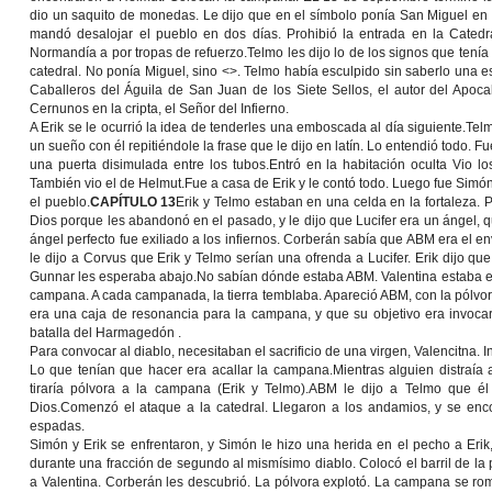
dio un saquito de monedas. Le dijo que en el símbolo ponía San Miguel en 
mandó desalojar el pueblo en dos días. Prohibió la entrada en la Catedra
Normandía a por tropas de refuerzo.Telmo les dijo lo de los signos que tenía
catedral. No ponía Miguel, sino <>. Telmo había esculpido sin saberlo una es
Caballeros del Águila de San Juan de los Siete Sellos, el autor del Apocali
Cernunos en la cripta, el Señor del Infierno.
A Erik se le ocurrió la idea de tenderles una emboscada al día siguiente.T
un sueño con él repitiéndole la frase que le dijo en latín. Lo entendió todo. Fue
una puerta disimulada entre los tubos.Entró en la habitación oculta Vio
También vio el de Helmut.Fue a casa de Erik y le contó todo. Luego fue Simó
el pueblo.
CAPÍTULO 13
Erik y Telmo estaban en una celda en la fortaleza. 
Dios porque les abandonó en el pasado, y le dijo que Lucifer era un ángel, que
ángel perfecto fue exiliado a los infiernos. Corberán sabía que ABM era el e
le dijo a Corvus que Erik y Telmo serían una ofrenda a Lucifer. Erik dijo qu
Gunnar les esperaba abajo.No sabían dónde estaba ABM. Valentina estaba en 
campana. A cada campanada, la tierra temblaba. Apareció ABM, con la pólvora,
era una caja de resonancia para la campana, y que su objetivo era invocar 
batalla del Harmagedón .
Para convocar al diablo, necesitaban el sacrificio de una virgen, Valencitna. I
Lo que tenían que hacer era acallar la campana.Mientras alguien distraía a
tiraría pólvora a la campana (Erik y Telmo).ABM le dijo a Telmo que él
Dios.Comenzó el ataque a la catedral. Llegaron a los andamios, y se en
espadas.
Simón y Erik se enfrentaron, y Simón le hizo una herida en el pecho a Eri
durante una fracción de segundo al mismísimo diablo. Colocó el barril de l
a Valentina. Corberán les descubrió. La pólvora explotó. La campana se rom