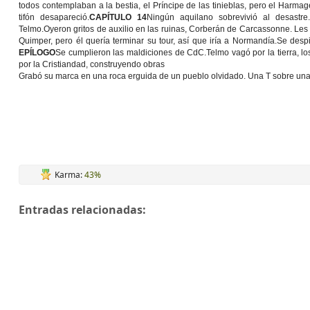
todos contemplaban a la bestia, el Príncipe de las tinieblas, pero el Harma
tifón desapareció.
CAPÍTULO 14
Ningún aquilano sobrevivió al desastre
Telmo.Oyeron gritos de auxilio en las ruinas, Corberán de Carcassonne. Les 
Quimper, pero él quería terminar su tour, así que iría a Normandía.Se despi
EPÍLOGO
Se cumplieron las maldiciones de CdC.Telmo vagó por la tierra, los
por la Cristiandad, construyendo obras
Grabó su marca en una roca erguida de un pueblo olvidado. Una T sobre una
Karma:
43%
Entradas relacionadas: