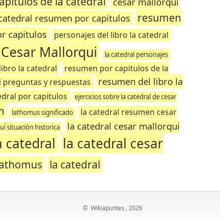
pitulos de la catedral
cesar mallorqui
resumen
 catedral resumen por capitulos
r capitulos
personajes del libro la catedral
l Cesar Mallorqui
la catedral personajes
ibro la catedral
resumen por capitulos de la
resumen del libro la
ui preguntas y respuestas
edral por capitulos
ejercicios sobre la catedral de cesar
n
la catedral resumen cesar
lathomus significado
la catedral cesar mallorqui
uí situación historica
 catedral
la catedral cesar
lathomus
la catedral
©
Wikiapuntes
, 2026