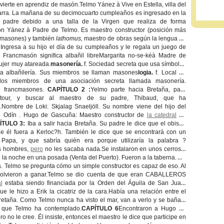
nvierte en aprendiz de masón.Telmo Yánez à Vive en Estella, villa del
arra. La mañana de su decimocuarto cumpleaños es ingresado en la
u padre debido a una talla de la Virgen que realiza de forma
ón Yánez à Padre de Telmo. Es maestro constructor (posición más
s masones) y también
lathomus,
maestro de obras según la lengua de
Ingresa a su hijo el día de su cumpleaños y le regala un juego de
. Francmasón significa albañil libreMargarita no-se-kéà Madre de
ujer muy atareada.
masonería.
f. Sociedad secreta que usa símbolos
a albañilería. Sus miembros se llaman masones
logia.
f. Local de
los miembros de una asociación secreta llamada masonería.
 francmasones.
CAPÍTULO 2 :
Yelmo parte hacia Bretaña, para
 tour, y buscar al maestro de su padre, Thibaud, que ha
.Nombre de Loki: Skjalag Snaeljöll. Su nombre viene del hijo del
 Odín . Hugo de Gascuña: Maestro constructor de
la catedral
de
ÍTULO 3:
Iba a salir hacia Bretaña. Su padre le dice que el obispo
que él fuera a Kerloc?h. También le dice que se encontrará con un
 Papa, y que sabría quién era porque utilizaría la palabra ?
os hombres,
pero
no les sacaba nada.Se instalaron en unos cerros y
 la noche en una posada (Venta del Puerto). Fueron a la taberna. Allí
. Telmo se pregunta cómo un simple constructor es capaz de eso. Al
s volvieron a ganar.Telmo se dio cuenta de que eran CABALLEROS
l
estaba siendo financiada por la Orden del Águila de San Juan,
 le hizo a Erik la cicatriz de la cara.Había una relación entre el
retaña. Como Telmo nunca ha visto el mar, van a verlo y se bañan.
ia que Telmo ha contemplado.
CAPÍTULO 6
Encontraron a Hugo de
 no le cree. Él insiste, entonces el maestro le dice que participe en