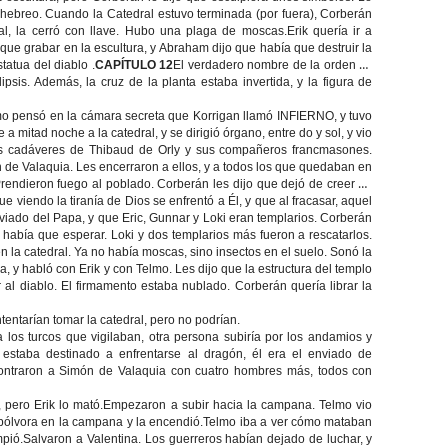
hebreo. Cuando la Catedral estuvo terminada (por fuera), Corberán
l, la cerró con llave. Hubo una plaga de moscas.Erik quería ir a
 que grabar en la escultura, y Abraham dijo que había que destruir la
tatua del diablo .
CAPÍTULO 12
El verdadero nombre de la orden es
psis. Además, la cruz de la planta estaba invertida, y la figura de
elmo pensó en la cámara secreta que Korrigan llamó INFIERNO, y tuvo
 a mitad noche a la catedral, y se dirigió órgano, entre do y sol, y vio
 los cadáveres de Thibaud de Orly y sus compañeros francmasones.
n de Valaquia. Les encerraron a ellos, y a todos los que quedaban en
Prendieron fuego al poblado. Corberán les dijo que dejó de creer en
 viendo la tiranía de Dios se enfrentó a Él, y que al fracasar, aquel
nviado del Papa, y que Eric, Gunnar y Loki eran templarios. Corberán
e había que esperar. Loki y dos templarios más fueron a rescatarlos.
la catedral. Ya no había moscas, sino insectos en el suelo. Sonó la
 y habló con Erik y con Telmo. Les dijo que la estructura del templo
al diablo. El firmamento estaba nublado. Corberán quería librar la
ntentarían tomar la catedral, pero no podrían.
 los turcos que vigilaban, otra persona subiría por los andamios y
 estaba destinado a enfrentarse al dragón, él era el enviado de
contraron a Simón de Valaquia con cuatro hombres más, todos con
k, pero Erik lo mató.Empezaron a subir hacia la campana. Telmo vio
a pólvora en la campana y la encendió.Telmo iba a ver cómo mataban
pió.Salvaron a Valentina. Los guerreros habían dejado de luchar, y