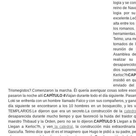
logia y se co
reino de Nav
logia por s
excelente.Le
alta entre lo
los romanos. 
herramientas
Telmo, una m
tomados de l
reunión de 
Asamblea de
realizar su
desaparecido
dios supremo
Kerloc?h
CAP
insistió en 
enviado del
Trismegistos?.Comenzaron la marcha. Él quería averiguar cosas sobre es
pasaron la noche allí.
CAPÍTULO 4
Viajan durante todo el día siguiente. Pasan
Loki se enfrenta con un hombre llamado Falco y con sus compañeros, y gana
día siguiente se encontraron a los 10 hombres en un bosquecillo, y le
TEMPLARIOS.Le dijeron que era un secreto.La construcción de la
catedra
desaparecida durante mucho tiempo y que favoreció la huida del traidor que
maestro Thibaud y la Orden, pero no se lo dijeron.
CAPÍTULO 5
Llegan a B
Llegan a Kerloc?h, y ven
la catedral
, la construcción más extraordinar
Gascuña. Telmo dice que él es el imaginero que Hugo le pidió a su padre, pero