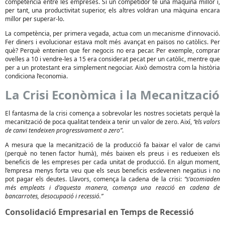
competència entre les empreses. Si un competidor té una màquina millor i,
per tant, una productivitat superior, els altres voldran una màquina encara
millor per superar-lo.
La competència, per primera vegada, actua com un mecanisme d'innovació.
Fer diners i evolucionar estava molt més avançat en països no catòlics. Per
què? Perquè entenien que fer negocis no era pecar. Per exemple, comprar
ovelles a 10 i vendre-les a 15 era considerat pecat per un catòlic, mentre que
per a un protestant era simplement negociar. Això demostra com la història
condiciona l’economia.
La Crisi Econòmica i la Mecanització
El fantasma de la crisi comença a sobrevolar les nostres societats perquè la
mecanització de poca qualitat tendeix a tenir un valor de zero. Així,
“els valors
de canvi tendeixen progressivament a zero”
.
A mesura que la mecanització de la producció fa baixar el valor de canvi
(perquè no tenen factor humà), més baixen els preus i es redueixen els
beneficis de les empreses per cada unitat de producció. En algun moment,
l’empresa menys forta veu que els seus beneficis esdevenen negatius i no
pot pagar els deutes. Llavors, comença la cadena de la crisi:
“s’acomiaden
més empleats i d’aquesta manera, comença una reacció en cadena de
bancarrotes, desocupació i recessió.”
Consolidació Empresarial en Temps de Recessió