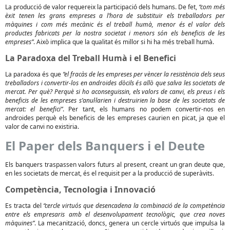
La producció de valor requereix la participació dels humans. De fet,
“com més
èxit tenen les grans empreses a l’hora de substituir els treballadors per
màquines i com més mecànic és el treball humà, menor és el valor dels
productes fabricats per la nostra societat i menors són els beneficis de les
empreses”
. Això implica que la qualitat és millor si hi ha més treball humà.
La Paradoxa del Treball Humà i el Benefici
La paradoxa és que
“el fracàs de les empreses per vèncer la resistència dels seus
treballadors i convertir-los en androides dòcils és allò que salva les societats de
mercat. Per què? Perquè si ho aconseguissin, els valors de canvi, els preus i els
beneficis de les empreses s’anul·larien i destruirien la base de les societats de
mercat: el benefici”
. Per tant, els humans no podem convertir-nos en
androides perquè els beneficis de les empreses caurien en picat, ja que el
valor de canvi no existiria.
El Paper dels Banquers i el Deute
Els banquers traspassen valors futurs al present, creant un gran deute que,
en les societats de mercat, és el requisit per a la producció de superàvits.
Competència, Tecnologia i Innovació
Es tracta del
“cercle virtuós que desencadena la combinació de la competència
entre els empresaris amb el desenvolupament tecnològic, que crea noves
màquines”
. La mecanització, doncs, genera un cercle virtuós que impulsa la