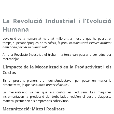
La Revolució Industrial i l'Evolució
Humana
L'evolució de la humanitat ha anat millorant a mesura que ha passat el
temps, superant èpoques on
“el còlera, la grip i la malnutrició estaven acabant
amb bona part de la humanitat”
.
Amb la Revolució Industrial, el treball i la terra van passar a ser béns per
mercadejar.
L'Impacte de la Mecanització en la Productivitat i els
Costos
Els empresaris pioners eren qui s’endeutaven per posar en marxa la
productivitat, ja que
“assumien primer el deute”
.
La mecanització va fer que els costos es reduïssin. Les màquines
incrementaven la producció del treballador, reduïen el cost i, d’aquesta
manera, permetien als empresaris sobreviure.
Mecanització: Mites i Realitats