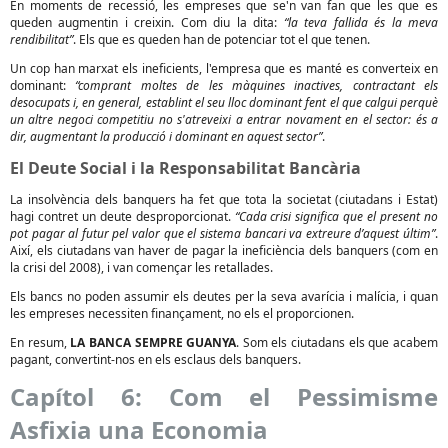
En moments de recessió, les empreses que se'n van fan que les que es
queden augmentin i creixin. Com diu la dita:
“la teva fallida és la meva
rendibilitat”
. Els que es queden han de potenciar tot el que tenen.
Un cop han marxat els ineficients, l'empresa que es manté es converteix en
dominant:
“comprant moltes de les màquines inactives, contractant els
desocupats i, en general, establint el seu lloc dominant fent el que calgui perquè
un altre negoci competitiu no s'atreveixi a entrar novament en el sector: és a
dir, augmentant la producció i dominant en aquest sector”
.
El Deute Social i la Responsabilitat Bancària
La insolvència dels banquers ha fet que tota la societat (ciutadans i Estat)
hagi contret un deute desproporcionat.
“Cada crisi significa que el present no
pot pagar al futur pel valor que el sistema bancari va extreure d’aquest últim”
.
Així, els ciutadans van haver de pagar la ineficiència dels banquers (com en
la crisi del 2008), i van començar les retallades.
Els bancs no poden assumir els deutes per la seva avarícia i malícia, i quan
les empreses necessiten finançament, no els el proporcionen.
En resum,
LA BANCA SEMPRE GUANYA
. Som els ciutadans els que acabem
pagant, convertint-nos en els esclaus dels banquers.
Capítol 6: Com el Pessimisme
Asfixia una Economia