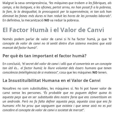
Malgrat la seva omnipresència,
“les màquines que trobem a les fàbriques, als
camps, a les botigues, a les oficines, pertot arreu, no han posat fi a la pobresa,
la fam, la la desigualtat, la preocupació per la supervivència, ni tan sols han
eliminat les feines més dures ni han reduït les hores de les jornades laborals”
.
En definitiva, la mecanització
NO
va reduir la pobresa.
El Factor Humà i el Valor de Canvi
Només podem parlar de valor de canvi si hi ha factor humà, ja que
“el
concepte de valor de canvi no té sentit dintre d’un sistema mecànic que està
mancat del factor humà”
.
Per què és tan important el factor humà?
En conclusió,
“el secret del valor de canvi i allò que el converteix en un concepte
tan útil és… el factor humà; la lliure voluntat dels éssers humans que tenen
consciència (intel·ligència) de si mateixos”
, cosa que les màquines
NO
tenen.
La Insustituïbilitat Humana en el Valor de Canvi
Nosaltres no som substituïbles, les màquines sí. No hi pot haver valor de
canvi sense les persones.
“És probable que no puguem definir quina és
aquesta peça que en ser substituïda dins nostre faria que ens convertíssim en
un androide. Però no fa falta definir aquesta peça, aquesta cosa que ens fa
humans: n’hi ha prou que sapiguem que existeix i que sense això no es pot
concebre el concepte de valor de canvi o societat de mercat”
.