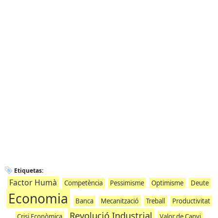
Etiquetas:
Factor Humà
Competència
Pessimisme
Optimisme
Deute
Economia
Banca
Mecanització
Treball
Productivitat
Revolució Industrial
Crisi Econòmica
Valor de Canvi