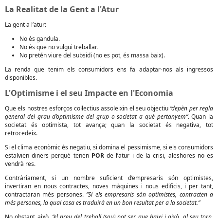
La Realitat de la Gent a l'Atur
La gent a l’atur:
No és gandula.
No és que no vulgui treballar.
No pretén viure del subsidi (no es pot, és massa baix).
La renda que tenim els consumidors ens fa adaptar-nos als ingressos
disponibles.
L'Optimisme i el seu Impacte en l'Economia
Que els nostres esforços col·lectius assoleixin el seu objectiu
“depèn per regla
general del grau d’optimisme del grup o societat a què pertanyem”
. Quan la
societat és optimista, tot avança; quan la societat és negativa, tot
retrocedeix.
Si el clima econòmic és negatiu, si domina el pessimisme, si els consumidors
estalvien diners perquè tenen
POR
de l’atur i de la crisi, aleshores no es
vendrà res.
Contràriament, si un nombre suficient d’empresaris són optimistes,
invertiran en nous contractes, noves màquines i nous edificis, i per tant,
contractaran més persones.
“Si els empresaris són optimistes, contracten a
més persones, la qual cosa es traduirà en un bon resultat per a la societat.”
No obstant això,
“el preu del treball (sou) pot ser que baixi i això, al seu torn,