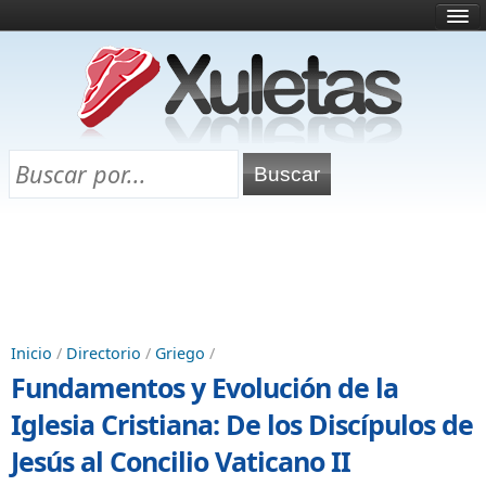
Inicio
¿Qué es esto?
Directorio
Selectividad
Chuletas para exámenes
Programa Chuletas
Inicio
/
Directorio
/
Griego
/
Fundamentos y Evolución de la
Iglesia Cristiana: De los Discípulos de
Jesús al Concilio Vaticano II