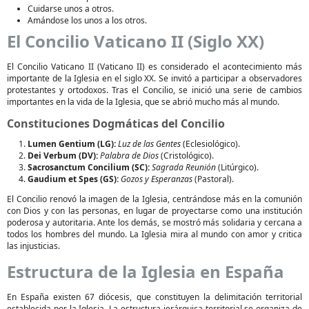
Cuidarse unos a otros.
Amándose los unos a los otros.
El Concilio Vaticano II (Siglo XX)
El Concilio Vaticano II (Vaticano II) es considerado el acontecimiento más
importante de la Iglesia en el siglo XX. Se invitó a participar a observadores
protestantes y ortodoxos. Tras el Concilio, se inició una serie de cambios
importantes en la vida de la Iglesia, que se abrió mucho más al mundo.
Constituciones Dogmáticas del Concilio
Lumen Gentium (LG):
Luz de las Gentes
(Eclesiológico).
Dei Verbum (DV):
Palabra de Dios
(Cristológico).
Sacrosanctum Concilium (SC):
Sagrada Reunión
(Litúrgico).
Gaudium et Spes (GS):
Gozos y Esperanzas
(Pastoral).
El Concilio renovó la imagen de la Iglesia, centrándose más en la comunión
con Dios y con las personas, en lugar de proyectarse como una institución
poderosa y autoritaria. Ante los demás, se mostró más solidaria y cercana a
todos los hombres del mundo. La Iglesia mira al mundo con amor y critica
las injusticias.
Estructura de la Iglesia en España
En España existen 67 diócesis, que constituyen la delimitación territorial
establecida por la Iglesia. La estructura jerárquica territorial se organiza de