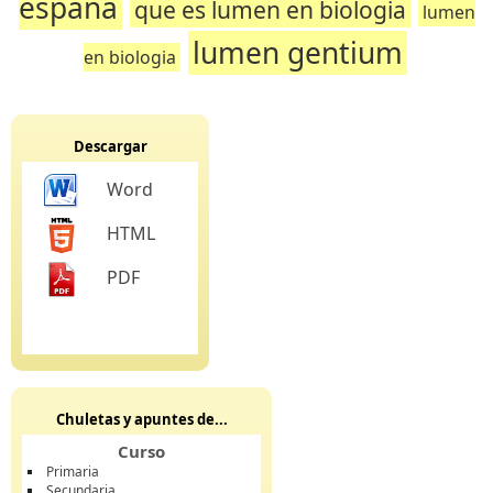
españa
que es lumen en biologia
lumen
lumen gentium
en biologia
Descargar
Word
HTML
PDF
Chuletas y apuntes de...
Curso
Primaria
Secundaria