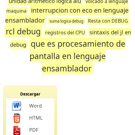
unidad aritmético lógica alu
volcado a lenguaje
interrupcion con eco en lenguaje
maquina
ensamblador
Resta con DEBUG
suma logica debug
rcl debug
sintaxis del jl en
registros del CPU
que es procesamiento de
debug
pantalla en lenguaje
ensamblador
Descargar
Word
HTML
PDF