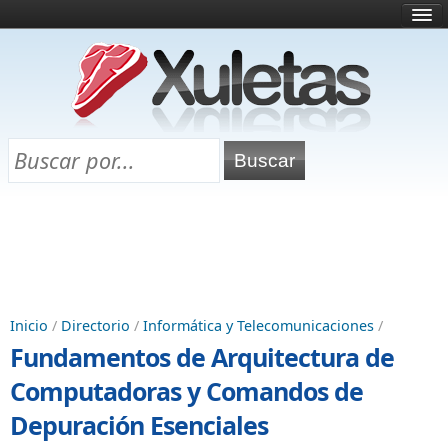
Inicio
¿Qué es esto?
Directorio
Selectividad
Chuletas para exámenes
Programa Chuletas
Inicio
/
Directorio
/
Informática y Telecomunicaciones
/
Fundamentos de Arquitectura de
Computadoras y Comandos de
Depuración Esenciales