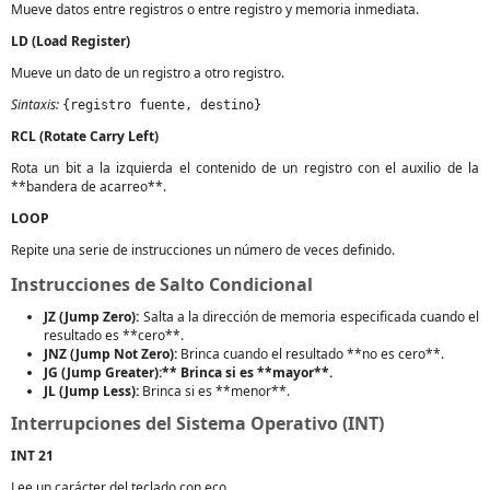
Mueve datos entre registros o entre registro y memoria inmediata.
LD (Load Register)
Mueve un dato de un registro a otro registro.
Sintaxis:
{registro fuente, destino}
RCL (Rotate Carry Left)
Rota un bit a la izquierda el contenido de un registro con el auxilio de la
**bandera de acarreo**.
LOOP
Repite una serie de instrucciones un número de veces definido.
Instrucciones de Salto Condicional
JZ (Jump Zero):
Salta a la dirección de memoria especificada cuando el
resultado es **cero**.
JNZ (Jump Not Zero):
Brinca cuando el resultado **no es cero**.
JG (Jump Greater):** Brinca si es **mayor**.
JL (Jump Less):
Brinca si es **menor**.
Interrupciones del Sistema Operativo (INT)
INT 21
Lee un carácter del teclado con eco.