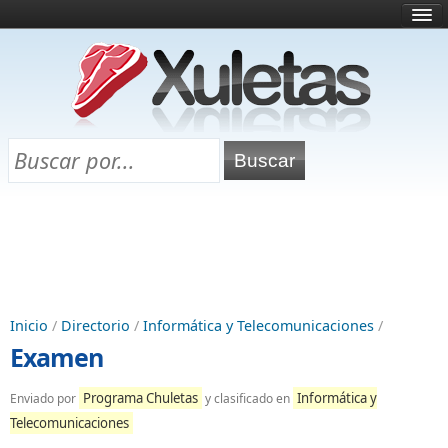
Inicio
¿Qué es esto?
Directorio
Selectividad
Chuletas para exámenes
Programa Chuletas
Inicio
/
Directorio
/
Informática y Telecomunicaciones
/
Examen
Programa Chuletas
Informática y
Enviado por
y clasificado en
Telecomunicaciones