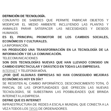
DEFINICIÓN DE TECNOLOGÍA.
CONJUNTO DE SABERES QUE PERMITE FABRICAR OBJETOS Y
MODIFICAR EL MEDIO AMBIENTE INCLUYENDO LAS PLANTAS Y
ANIMALES PARAR SATISFACER LAS NECESIDADES Y DESEOS
HUMANOS.
ES EL PRINCIPAL PROMOTOR DE LOS CAMBIOS SOCIALES,
ECONÓMICOS Y CULTURALES.
LA INFORMACIÓN.
HA PRODUCIDO UNA TRANSFORMACIÓN EN LA TECNOLOGÍA DE LA
INFORMACIÓN Y DE LA COMUNICACIÓN.
TELECOMUNICACIONES
SON DOS TECNOLOGÍAS NUEVAS QUE HAN LLEVADO CONSIGO UN
CAMBIO ESPECTACULAR Y DRÁSTICO EN TODAS LAS EMPRESAS.
INTERNET
Y TELEFONÍA MÓVIL
¿POR QUÉ ALGUNAS EMPRESAS NO HAN CONSEGUIDO MEJORAS
ECONÓMICAS HOY EN DÍA?
SE RESISTEN AL CAMBIO INFORMÁTICO, DESCONOCIMIENTO TOTAL Ó
PARCIAL DE LAS OPORTUNIDADES QUE OFRECEN LAS NUEVAS
TECNOLOGÍAS, SE SUBESTIMAN LAS POSIBILIDADES QUE BRINDA
INTERNET A LA EMPRESA.
DEFINE QUE ES INTERNET
INFRAESTRUCTURA DE REDES A ESCALA MUNDIAL QUE CONECTA A LA
VEZ A TODOS LOS
TIPOS
DE ORDENADORES.