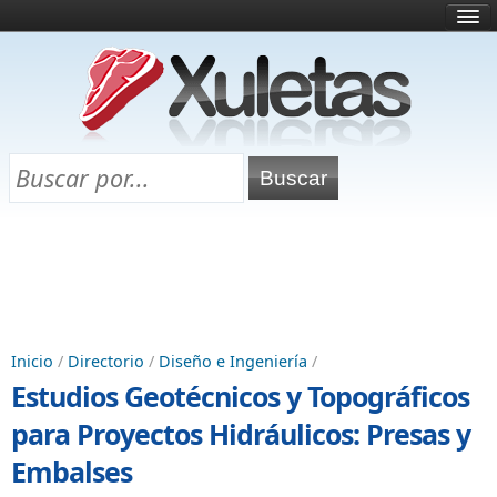
Inicio
¿Qué es esto?
Directorio
Selectividad
Chuletas para exámenes
Programa Chuletas
Inicio
/
Directorio
/
Diseño e Ingeniería
/
Estudios Geotécnicos y Topográficos
para Proyectos Hidráulicos: Presas y
Embalses