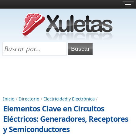
Inicio
¿Qué es esto?
Directorio
Selectividad
Chuletas para exámenes
Programa Chuletas
Inicio
/
Directorio
/
Electricidad y Electrónica
/
Elementos Clave en Circuitos
Eléctricos: Generadores, Receptores
y Semiconductores