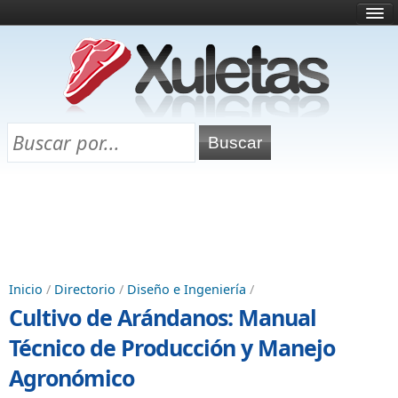
Inicio
¿Qué es esto?
Directorio
Selectividad
Chuletas para exámenes
Programa Chuletas
Inicio
/
Directorio
/
Diseño e Ingeniería
/
Cultivo de Arándanos: Manual
Técnico de Producción y Manejo
Agronómico