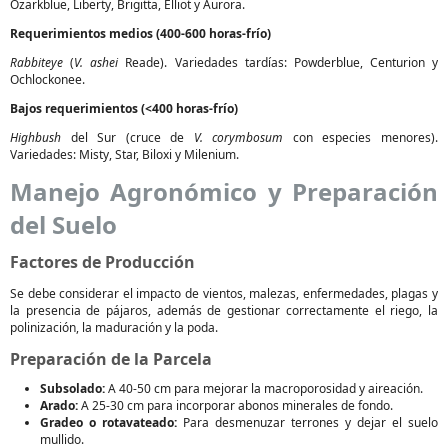
Ozarkblue, Liberty, Brigitta, Elliot y Aurora.
Requerimientos medios (400-600 horas-frío)
Rabbiteye
(
V. ashei
Reade). Variedades tardías: Powderblue, Centurion y
Ochlockonee.
Bajos requerimientos (<400 horas-frío)
Highbush
del Sur (cruce de
V. corymbosum
con especies menores).
Variedades: Misty, Star, Biloxi y Milenium.
Manejo Agronómico y Preparación
del Suelo
Factores de Producción
Se debe considerar el impacto de vientos, malezas, enfermedades, plagas y
la presencia de pájaros, además de gestionar correctamente el riego, la
polinización, la maduración y la poda.
Preparación de la Parcela
Subsolado:
A 40-50 cm para mejorar la macroporosidad y aireación.
Arado:
A 25-30 cm para incorporar abonos minerales de fondo.
Gradeo o rotavateado:
Para desmenuzar terrones y dejar el suelo
mullido.