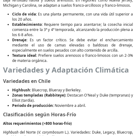
baja fertilidad nativa y suelos arenosos. En regiones como Nueva Jersey,
Michigan y Carolina, se adaptan a suelos franco-arcillosos y franco-limosos.
Ciclo de vida:
Es una planta permanente, con una vida útil superior a
los 20 años.
Establecimiento:
Requiere tiempo para asentarse; la cosecha inicial
comienza entre la 3ª y 4ª temporada, alcanzando la producción plena a
los 6-8 años.
Drenaje:
Es un factor crítico. Se debe evitar el encharcamiento
mediante el uso de camas elevadas o baldosas de drenaje,
especialmente en suelos pesados con alto contenido de arcilla.
Textura ideal:
Prefiere suelos arenosos o franco-limosos con un 2-3%
de materia orgánica.
Variedades y Adaptación Climática
Variedades en Chile
Highbush:
Bluecrop, Blueray y Berkeley.
Zonas templadas (Rabbiteye):
Destacan O'Neal y Duke (tempranas) y
Elliot (tardía).
Periodo de producción:
Noviembre a abril.
Clasificación según Horas-Frío
Altos requerimientos (>800 horas-frío)
Highbush
del Norte (
V. corymbosum
L.). Variedades: Duke, Legacy, Bluecrop,