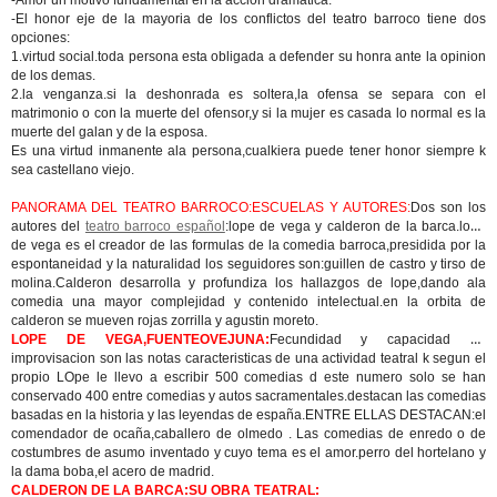
-Amor un motivo fundamental en la accion dramatica.
-El honor eje de la mayoria de los conflictos del teatro barroco tiene dos
opciones:
1.virtud social.toda persona esta obligada a defender su honra ante la opinion
de los demas.
2.la venganza.si la deshonrada es soltera,la ofensa se separa con el
matrimonio o con la muerte del ofensor,y si la mujer es casada lo normal es la
muerte del galan y de la esposa.
Es una virtud inmanente ala persona,cualkiera puede tener honor siempre k
sea castellano viejo.
PANORAMA DEL TEATRO BARROCO:ESCUELAS Y AUTORES:
Dos son los
autores del
teatro barroco español
:lope de vega y calderon de la barca.lope
de vega es el creador de las formulas de la comedia barroca,presidida por la
espontaneidad y la naturalidad los seguidores son:guillen de castro y tirso de
molina.Calderon desarrolla y profundiza los hallazgos de lope,dando ala
comedia una mayor complejidad y contenido intelectual.en la orbita de
calderon se mueven rojas zorrilla y agustin moreto.
LOPE DE VEGA,FUENTEOVEJUNA:
Fecundidad y capacidad de
improvisacion son las notas caracteristicas de una actividad teatral k segun el
propio LOpe le llevo a escribir 500 comedias d este numero solo se han
conservado 400 entre comedias y autos sacramentales.destacan las comedias
basadas en la historia y las leyendas de españa.ENTRE ELLAS DESTACAN:el
comendador de ocaña,caballero de olmedo . Las comedias de enredo o de
costumbres de asumo inventado y cuyo tema es el amor.perro del hortelano y
la dama boba,el acero de madrid.
CALDERON DE LA BARCA:SU OBRA TEATRAL: