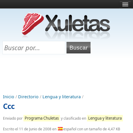
Inicio
¿Qué es esto?
Directorio
Selectividad
Chuletas para exámenes
Programa Chuletas
Inicio
/
Directorio
/
Lengua y literatura
/
Ccc
Programa Chuletas
Lengua y literatura
Enviado por
y clasificado en
Escrito el
11 de Junio de 2008
en
español con un tamaño de 4,47 KB