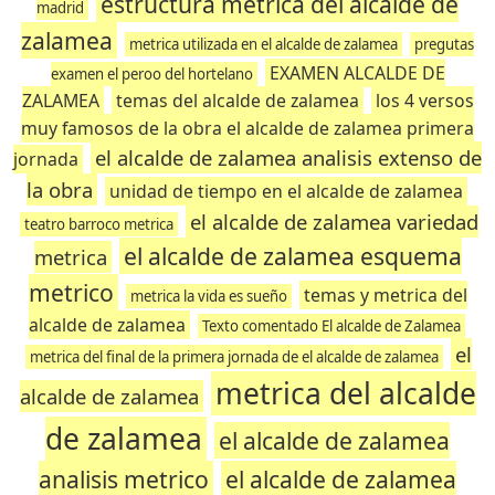
estructura metrica del alcalde de
madrid
zalamea
metrica utilizada en el alcalde de zalamea
pregutas
EXAMEN ALCALDE DE
examen el peroo del hortelano
ZALAMEA
temas del alcalde de zalamea
los 4 versos
muy famosos de la obra el alcalde de zalamea primera
el alcalde de zalamea analisis extenso de
jornada
la obra
unidad de tiempo en el alcalde de zalamea
el alcalde de zalamea variedad
teatro barroco metrica
el alcalde de zalamea esquema
metrica
metrico
temas y metrica del
metrica la vida es sueño
alcalde de zalamea
Texto comentado El alcalde de Zalamea
el
metrica del final de la primera jornada de el alcalde de zalamea
metrica del alcalde
alcalde de zalamea
de zalamea
el alcalde de zalamea
analisis metrico
el alcalde de zalamea