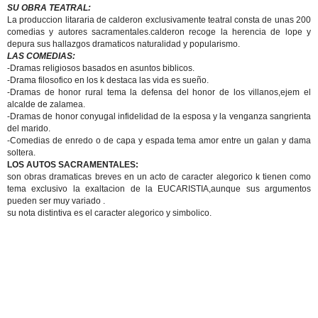
SU OBRA TEATRAL:
La produccion litararia de calderon exclusivamente teatral consta de unas 200
comedias y autores sacramentales.calderon recoge la herencia de lope y
depura sus hallazgos dramaticos naturalidad y popularismo.
LAS COMEDIAS:
-Dramas religiosos basados en asuntos biblicos.
-Drama filosofico en los k destaca las vida es sueño.
-Dramas de honor rural tema la defensa del honor de los villanos,ejem el
alcalde de zalamea.
-Dramas de honor conyugal infidelidad de la esposa y la venganza sangrienta
del marido.
-Comedias de enredo o de capa y espada tema amor entre un galan y dama
soltera.
LOS AUTOS SACRAMENTALES:
son obras dramaticas breves en un acto de caracter alegorico k tienen como
tema exclusivo la exaltacion de la EUCARISTIA,aunque sus argumentos
pueden ser muy variado .
su nota distintiva es el caracter alegorico y simbolico.