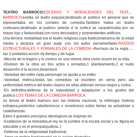
TEATRO BARROCO:
ESCENAS Y MODALIDADES DEL TEATRO
BARROCO:
existia un teatro popular,destinado al publico en general que se
representaba en los corrales de comedia.Tambien habia un teatro
cortesano,destinado al publico selecto d la corte,k se caracterizaba por un
mayor lujo y fastuosidad,con ricos decorados y sorprendentes artificios.
Una tercera modalidad era el teatro religioso,cuya tradicionarranca de la edad
media y alcanza un gran auge con los autos sacramentales.
RASGOS
ESTRUCTURALES Y FORMALES DE LA COMEDIA:
-Rechazo de la regla de
las 3 unidades:accion de tiempo y de lugar.
-Mezcla de lo tragico y lo comico en una misma obra como ocurre en la vida.
-Division de la obra en tres actos o jornadas,1 planteamiento,2 el nudo
desarrollo d la accion,desenlace.
-Variedad del estilo cada personaje se ajusta a su estilo.
-Variedad metrica,todas las comedias se escriben en verso pero ala
uniformidad metrica del teatro clasico en ellas alternan versos largos y cortos.
-En definitiva,defensa de la naturalidad y adaptacion a los gustos del
publico.
LOS TEMAS DE LA COMEDIA BARROCA:
os temas dl teatro barroco son las historia nacional, la mitologia historia
extrajera,pastoriles caballerescos o novelescos..estos temas se actualizan y
castellanizan.
Estos 4 grandes principios ideologicos se inspiran en:
-Exaltacion de la monarkia,el rey es la cumbre d la escala social y su figura es
intocable y es el principal(justicia..)
-Defensa de la religiosidad tradicional.